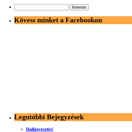
Keresés:
Kövess minket a Facebookon
Legutóbbi Bejegyzések
Hallásvesztés!