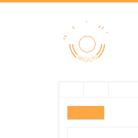
HOME
HÍREK
TESZTEK
DSCF5693