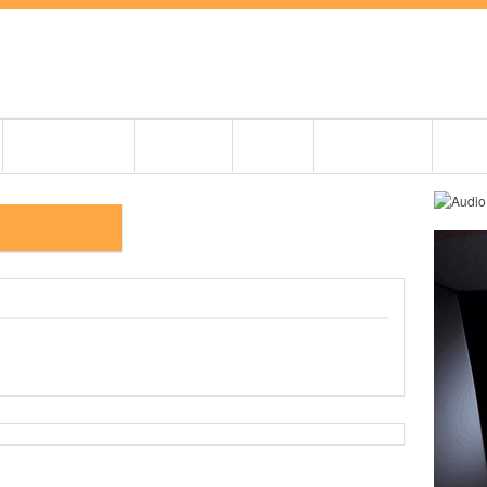
BEMUTATÓK
CIKKEK
ZENE
PRO AUDIO
OLDI
NŐTRAFÓK