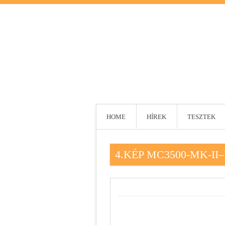
HOME
HÍREK
TESZTEK
4.KÉP MC3500-MK-I