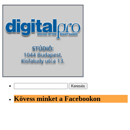
Keresés:
Kövess minket a Facebookon