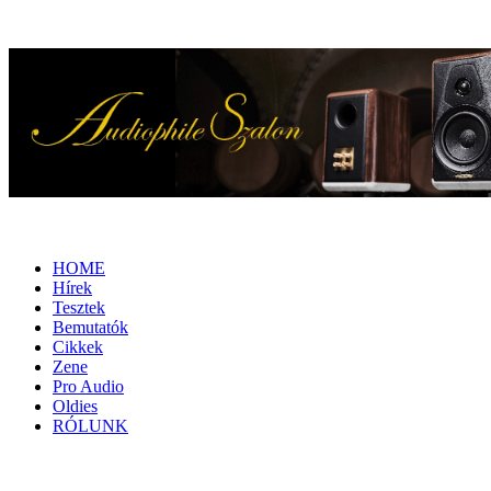
HOME
Hírek
Tesztek
Bemutatók
Cikkek
Zene
Pro Audio
Oldies
RÓLUNK