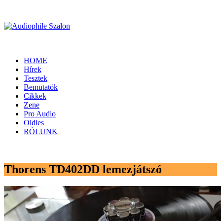
HOME
Hírek
Tesztek
Bemutatók
Cikkek
Zene
Pro Audio
Oldies
RÓLUNK
Thorens TD402DD lemezjátszó