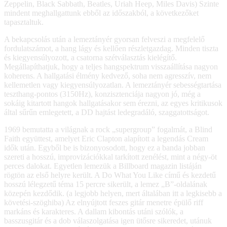
Zeppelin, Black Sabbath, Beatles, Uriah Heep, Miles Davis) Szinte
mindent meghallgattunk ebből az időszakból, a következőket
tapasztaltuk.
A bekapcsolás után a lemeztányér gyorsan felveszi a megfelelő
fordulatszámot, a hang lágy és kellően részletgazdag. Minden tiszta
és kiegyensúlyozott, a csatorna szétválasztás kielégítő.
Megállapíthatjuk, hogy a teljes hangspektrum visszaállítása nagyon
koherens. A hallgatási élmény kedvező, soha nem agresszív, nem
kellemetlen vagy kiegyensúlyozatlan. A lemeztányér sebességtartása
teszthang-pontos (3150Hz), konzisztenciája nagyon jó, még a
sokáig kitartott hangok hallgatásakor sem érezni, az egyes kritikusok
által sűrűn emlegetett, a DD hajtást ledegradáló, szaggatottságot.
1969 bemutatta a világnak a rock „supergroup” fogalmát, a Blind
Faith együttest, amelyet Eric Clapton alapított a legendás Cream
idők után. Egyből be is bizonyosodott, hogy ez a banda jobban
szereti a hosszú, improvizációkkal tarkított zenélést, mint a négy-öt
perces dalokat. Egyetlen lemezük a Billboard magazin listáján
rögtön az első helyre került. A Do What You Like című és kezdetű
hosszú lélegzetű téma 15 percre sikerült, a lemez „B”-oldalának
közepén kezdődik. (a legjobb helyen, mert általában itt a legkisebb a
követési-szöghiba) Az elnyújtott feszes gitár menetre épülő riff
markáns és karakteres. A dallam kibontás utáni szólók, a
basszusgitár és a dob válaszolgatása igen ütősre sikeredet, utánuk