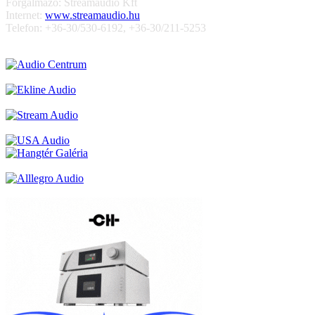
Forgalmazó: Streamaudio Kft
Internet:
www.streamaudio.hu
Telefon: +36-30/530-6192, +36-30/211-5253