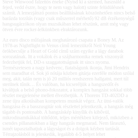
Steve Winwood falzettós éneke (Nyisd ki a szemed, használd a
fejed, vedd észre, hogy te nem vagy halott) szinte felüdülésnek
számít. A lemezjátszó pontos beállításának köszönhetően nincs belső
barázda torzítás (vagy csak műszerrel mérhető) 92 dB érzékenységű
hangsugárzókon olyan muzsikában lehet részünk, amit még vagy
ötven évre rocker-lelkünkben elraktározunk.
Az euro disco műfajának meghatározó csapata a Boney M. Az
1978-as Nightflight to Venus című lemezükről Neil Young
örökbecsűje a Heart of Gold című szám egyike a lágy darabok
sorozatának. Itt a vokálok és a szájharmonika remek viszonyát
fedezhetjük fel, DD-s szaggatottságnak itt sincs nyoma.
Természetesen a nagy kedvenc, fiatalságunk ikonja, Jimi Hendrix
sem maradhat el. Sok jó nótája közben gitárja ezerféle módon szólal
meg, akit, talán nem is jó 20 milliós rendszeren hallgatni, mert túl
sterilnek tűnik… És valóban, ha kicseréljük a hangszedőt és
kiváltjuk a belső phono-fokozatot, a komplex hangzást sokkal több
részlet megjelenése mellett élvezhetjük. A Thorens TD-402DD a
zene újra alkotásában kompetens munkát végez. Az ütni-valók
hangzása és a basszusgitár sok részlettel jelentkezik, a hangzás még
tágabb és pontosabb. A hangzáskép kinyílik és kibővül,
mikrodinamikákkal töltődött, teljes mértékben kifejező, miközben a
csendes pillanatokban a lágy hangzás megmarad. Nem fárasztó,
ismét tapasztalhatjuk a lágyságot és a dolgok kézben tartását.
Térrajzolásból is jeleskedik, legalább 4-5 helyet lehet