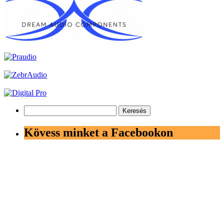
Keresés:
Kövess minket a Facebookon