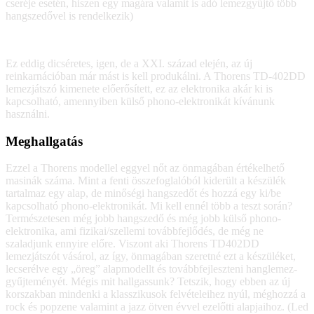
cseréje esetén, hiszen egy magára valamit is adó lemezgyűjtő több
hangszedővel is rendelkezik)
Ez eddig dicséretes, igen, de a XXI. század elején, az új
reinkarnációban már mást is kell produkálni. A Thorens TD-402DD
lemezjátszó kimenete előerősített, ez az elektronika akár ki is
kapcsolható, amennyiben külső phono-elektronikát kívánunk
használni.
Meghallgatás
Ezzel a Thorens modellel eggyel nőt az önmagában értékelhető
masinák száma. Mint a fenti összefoglalóból kiderült a készülék
tartalmaz egy alap, de minőségi hangszedőt és hozzá egy ki/be
kapcsolható phono-elektronikát. Mi kell ennél több a teszt során?
Természetesen még jobb hangszedő és még jobb külső phono-
elektronika, ami fizikai/szellemi továbbfejlődés, de még ne
szaladjunk ennyire előre. Viszont aki Thorens TD402DD
lemezjátszót vásárol, az így, önmagában szeretné ezt a készüléket,
lecserélve egy „öreg” alapmodellt és továbbfejleszteni hanglemez-
gyűjteményét. Mégis mit hallgassunk? Tetszik, hogy ebben az új
korszakban mindenki a klasszikusok felvételeihez nyúl, méghozzá a
rock és popzene valamint a jazz ötven évvel ezelőtti alapjaihoz. (Led