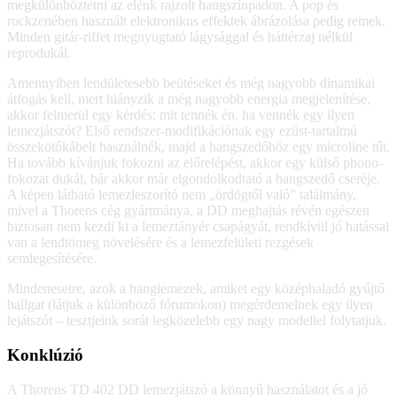
megkülönböztetni az elénk rajzolt hangszínpadon. A pop és
rockzenében használt elektronikus effektek ábrázolása pedig remek.
Minden gitár-riffet megnyugtató lágysággal és háttérzaj nélkül
reprodukál.
Amennyiben lendületesebb beütéseket és még nagyobb dinamikai
átfogás kell, mert hiányzik a még nagyobb energia megjelenítése,
akkor felmerül egy kérdés: mit tennék én, ha vennék egy ilyen
lemezjátszót? Első rendszer-modifikációnak egy ezüst-tartalmú
összekötőkábelt használnék, majd a hangszedőhöz egy microline tűt.
Ha tovább kívánjuk fokozni az előrelépést, akkor egy külső phono-
fokozat dukál, bár akkor már elgondolkodtató a hangszedő cseréje.
A képen látható lemezleszorító nem „ördögtől való” találmány,
mivel a Thorens cég gyártmánya, a DD meghajtás révén egészen
biztosan nem kezdi ki a lemeztányér csapágyát, rendkívül jó hatással
van a lendtömeg növelésére és a lemezfelületi rezgések
semlegesítésére.
Mindenesetre, azok a hanglemezek, amiket egy középhaladó gyűjtő
hallgat (látjuk a különböző fórumokon) megérdemelnek egy ilyen
lejátszót – tesztjeink sorát legközelebb egy nagy modellel folytatjuk.
Konklúzió
A Thorens TD 402 DD lemezjátszó a könnyű használatot és a jó