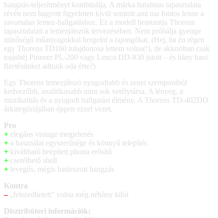
hangzás-teljesítményt kombinálja. A márka hatalmas tapasztalata
révén nem hagyott figyelmen kívül semmit ami ma fontos lenne a
zavartalan lemez-hallgatáshoz. Ez a modell bemutatja Thorens
tapasztalatait a lemezjátszók tervezésében. Nem próbálja gyenge
minőségű műanyagokkal hergelni a rajongókat. (Hej, ha én régen
egy Thorens TD160 tulajdonosa lettem volna(!), de akkoriban csak
tojáshéj Pioneer PL-200 vagy Lenco DD-830 jutott – és hány havi
fizetésünket adtunk oda érte?)
Egy Thorens lemezjátszó nyugodtabb és zenei szempontból
kedvezőbb, analitikusabb mint sok vetélytársa. A lényeg, a
muzikalitás és a nyugodt hallgatási élmény. A Thorens TD-402DD
árkategóriájában éppen ezzel vezet.
Pro
+
elegáns vintage megjelenés
+
a használat egyszerűsége és könnyű telepítés
+
kiváltható beépített phono erősítő
+
cserélhető shell
+
levegős, mégis határozott hangzás
Kontra
–
„felszedhetett” volna még néhány kilót
Disztribútori információk: