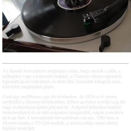
Az állandó lemeztányér meghajtási vitára, hogy melyik a jobb, a
szíjhajtású vagy a közvetlen-hajtású, a Thorens válasza egyszerű.
Egyaránt gyárt szíjhajtású, és most újra, hosszabb kihagyás után,
közvetlen meghajtású gépet.
Csak úgy mellékesen, egy kis történelem. Az 1929-es év fontos
mérföldkő a Thorens történetében. Ebben az évben a svájci cég két
nagy technológiai újítást jelentett be. A legelső közvetlen hajtású
motorrendszert és az első mágneses hangszedőt, vagyis a modern
pick-up ősét. A lemezjátszás korszakának csúcsán, 1982-ben, a
Thorens kiadta a TD-524 modellt, a márka eddig utolsó direct-
hajtású modelljét.