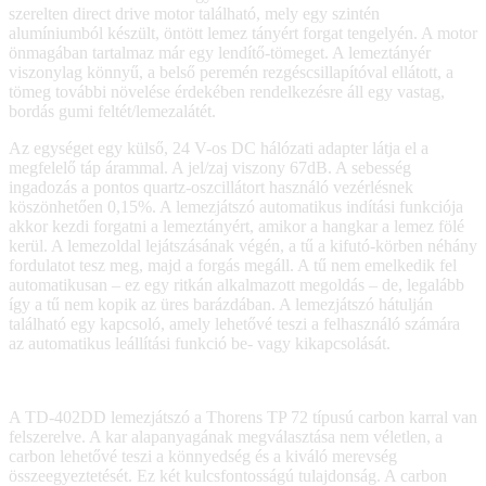
szerelten direct drive motor található, mely egy szintén
alumíniumból készült, öntött lemez tányért forgat tengelyén. A motor
önmagában tartalmaz már egy lendítő-tömeget. A lemeztányér
viszonylag könnyű, a belső peremén rezgéscsillapítóval ellátott, a
tömeg további növelése érdekében rendelkezésre áll egy vastag,
bordás gumi feltét/lemezalátét.
Az egységet egy külső, 24 V-os DC hálózati adapter látja el a
megfelelő táp árammal. A jel/zaj viszony 67dB. A sebesség
ingadozás a pontos quartz-oszcillátort használó vezérlésnek
köszönhetően 0,15%. A lemezjátszó automatikus indítási funkciója
akkor kezdi forgatni a lemeztányért, amikor a hangkar a lemez fölé
kerül. A lemezoldal lejátszásának végén, a tű a kifutó-körben néhány
fordulatot tesz meg, majd a forgás megáll. A tű nem emelkedik fel
automatikusan – ez egy ritkán alkalmazott megoldás – de, legalább
így a tű nem kopik az üres barázdában. A lemezjátszó hátulján
található egy kapcsoló, amely lehetővé teszi a felhasználó számára
az automatikus leállítási funkció be- vagy kikapcsolását.
A TD-402DD lemezjátszó a Thorens TP 72 típusú carbon karral van
felszerelve. A kar alapanyagának megválasztása nem véletlen, a
carbon lehetővé teszi a könnyedség és a kiváló merevség
összeegyeztetését. Ez két kulcsfontosságú tulajdonság. A carbon