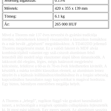
Sebesség ingadozás:
0.15%
Méretek:
420 x 355 x 139 mm
Tömeg:
6.1 kg
Ár:
265 000 HUF
Mivel a Thorens már 137 éves tervezési és gyártási tradíciója
töretlen, mérnökeinek könnyű visszanyúlni a klasszikus formákhoz
és a már bevált „gépészeti” megoldásokhoz. A TD402DD jellemző
Thorens megjelenést mutat. Ez a valódi fakeret és MDF alváz
kombinációjából valamint egy szál-csiszolt alumínium felső
lemezből álló modell négy elasztomer alapú lábon támaszkodik. A
lakkozott dió elegáns, légies, mégis határozott megjelenést
kölcsönöz, felidézve a 60-as és 70-es évek feledhetetlen kivitelét. A
készülék a márka további klasszikus elemeit, az alumínium lemez
tányért és a lejátszás leállításához/elindításához és a forgási sebesség
kapcsolásához használatos nagy kapcsolókat is magával hordozza.
Egy biztos, bármilyen enteriőrben megállja helyét.
A Thorens a „lebegő”, rugókon függő váz gyakori használatáról
ismert, a technológiát a rezgések optimális csillapítására fejlesztették
ki. Itt most mást találunk. Egy merev sasszit. Az alumínium sasszira