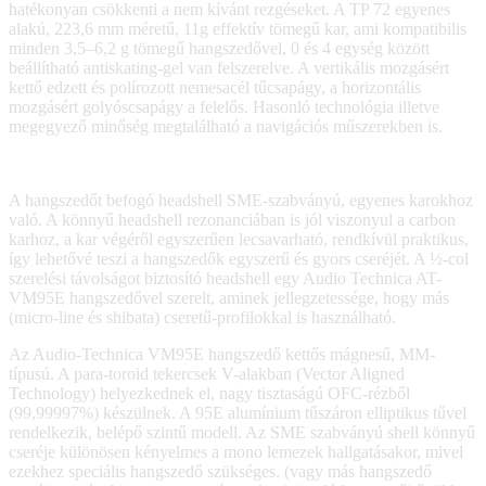
hatékonyan csökkenti a nem kívánt rezgéseket. A TP 72 egyenes
alakú, 223,6 mm méretű, 11g effektív tömegű kar, ami kompatibilis
minden 3,5–6,2 g tömegű hangszedővel, 0 és 4 egység között
beállítható antiskating-gel van felszerelve. A vertikális mozgásért
kettő edzett és polírozott nemesacél tűcsapágy, a horizontális
mozgásért golyóscsapágy a felelős. Hasonló technológia illetve
megegyező minőség megtalálható a navigációs műszerekben is.
A hangszedőt befogó headshell SME-szabványú, egyenes karokhoz
való. A könnyű headshell rezonanciában is jól viszonyul a carbon
karhoz, a kar végéről egyszerűen lecsavarható, rendkívül praktikus,
így lehetővé teszi a hangszedők egyszerű és gyors cseréjét. A ½-col
szerelési távolságot biztosító headshell egy Audio Technica AT-
VM95E hangszedővel szerelt, aminek jellegzetessége, hogy más
(micro-line és shibata) cseretű-profilokkal is használható.
Az Audio-Technica VM95E hangszedő kettős mágnesű, MM-
típusú. A para-toroid tekercsek V-alakban (Vector Aligned
Technology) helyezkednek el, nagy tisztaságú OFC-rézből
(99,99997%) készülnek. A 95E alumínium tűszáron elliptikus tűvel
rendelkezik, belépő szintű modell. Az SME szabványú shell könnyű
cseréje különösen kényelmes a mono lemezek hallgatásakor, mivel
ezekhez speciális hangszedő szükséges. (vagy más hangszedő