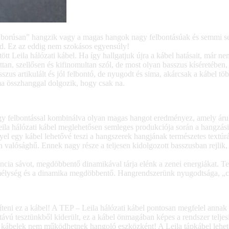
 borúsan” hangzik vagy a magas hangok nagy felbontásúak és semmi se
lid. Ez az eddig nem szokásos egyensúly!
ött Leila hálózati kábel. Ha így hallgatjuk újra a kábel hatásait, már n
ttan, szellősen és kifinomultan szól, de most olyan basszus kíséretében
sszus artikulált és jól felbontó, de nyugodt és sima, akárcsak a kábel 
ma összhanggal dolgozik, hogy csak na.
gy felbontással kombinálva olyan magas hangot eredményez, amely árul
Leila hálózati kábel meglehetősen semleges produkciója során a hangzás
el egy kábel lehetővé teszi a hangszerek hangjának természetes textúrája 
n valósághű. Ennek nagy része a teljesen kidolgozott basszusban rejlik
ncia sávot, megdöbbentő dinamikával tárja elénk a zenei energiákat. T
d mélység és a dinamika megdöbbentő. Hangrendszerünk nyugodtsága, „c
íteni ez a kábel! A TEP – Leila hálózati kábel pontosan megfelel anna
ú távú tesztünkből kiderült, ez a kábel önmagában képes a rendszer te
 A kábelek nem működhetnek hangoló eszközként! A Leila tápkábel lehet