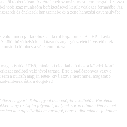
sa ettől többet kíván. Az értetlenek számára most nem megyünk vissza
bel több száz munkaóra befektetésével került végleges formájába. Az
ő hangszerek és énekesek hangszínébe és a zene hangzási egyensúlyába
y kiváló minőségű fadobozban kerül forgalomba. A TEP – Leila
 A különböző belső kialakítású és anyag-összetételű vezető erek
konstrukció nincs a véletlenre bízva.
ga kis titka! Első, mindenki előtt látható titok a kábelek körül
erkezet padlótól való távol tartása. Erre a padlószőnyeg vagy a
 sem a külcsín alapján lettek kiválasztva mert minél magasabb
szakemberek értik a dolgukat!
jleszt és gyárt. Több egyéni technológia is köthető a Furutech
kükben vagy az Alpha folyamat, melynek során minden fém elemet
épésben demagnetizálják az anyagot, hogy a dinamika és felbontás