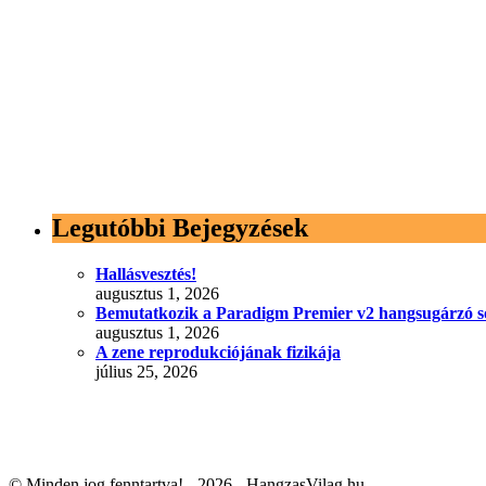
Legutóbbi Bejegyzések
Hallásvesztés!
augusztus 1, 2026
Bemutatkozik a Paradigm Premier v2 hangsugárzó s
augusztus 1, 2026
A zene reprodukciójának fizikája
július 25, 2026
© Minden jog fenntartva! - 2026 - HangzasVilag.hu