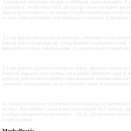
A tápkábelek elektromos energiát továbbítanak a berendezésekbe. Ez, 
a kályhához, inkább bemutatjuk, mit tud egy olyan csúcskábel, ami n
alapanyag használat és a mechanikai felépítés kísérleteinek hosszú sor
be nem avatkozó terméket, amit mindannyian keresünk. A munkának és
A Leila tápkábel környezetbarát tálalással – ellentétben a sok konk
hálózati kábelt elfoghatjuk egy vastag átmérőjű vezetékrendszernek. A
hajszálvékony elemi szálakból állnak. Az összerendezés is megér egy m
A Leila tápkábel egyes elemeit logóval ellátott, kézműves munkával ké
kialakuló mágneses mező kioltása, ezt a spirális elrendezés végzi. A 
műanyag parketta elektrosztatikus beavatkozásnak kizárása miatt van 
színvonalú a hangrendszer, annál fontosabbá válnak az adott rendsze
A csatlakozók minősége is jelentősen befolyásolhatja a végeredményt.
nevéhez. Ilyen például a nano-kristályokon alapuló NCF formula, eg
folyékony nitrogénnel kondicionálnak, -196 és -250 fok között tartv
tovább javuljon.
Meghallgatás