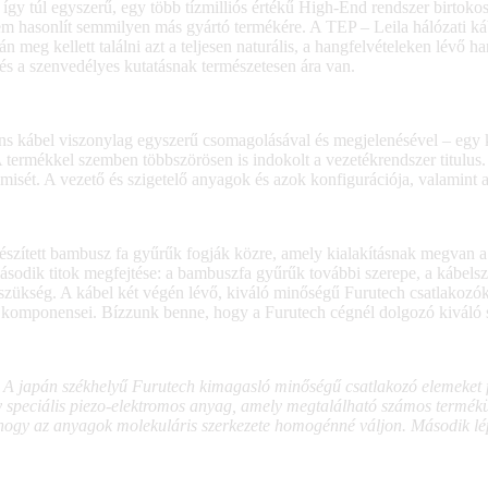
így túl egyszerű, egy több tízmilliós értékű High-End rendszer birtoko
em hasonlít semmilyen más gyártó termékére. A TEP – Leila hálózati ká
án meg kellett találni azt a teljesen naturális, a hangfelvételeken lév
 a szenvedélyes kutatásnak természetesen ára van.
urens kábel viszonylag egyszerű csomagolásával és megjelenésével – eg
 termékkel szemben többszörösen is indokolt a vezetékrendszer titulus.
isét. A vezető és szigetelő anyagok és azok konfigurációja, valamint a 
szített bambusz fa gyűrűk fogják közre, amely kialakításnak megvan a ma
második titok megfejtése: a bambuszfa gyűrűk további szerepe, a kábelsz
szükség. A kábel két végén lévő, kiváló minőségű Furutech csatlakozók
r komponensei. Bízzunk benne, hogy a Furutech cégnél dolgozó kiváló 
 A japán székhelyű Furutech kimagasló minőségű csatlakozó elemeket fe
y speciális piezo-elektromos anyag, amely megtalálható számos termé
a, hogy az anyagok molekuláris szerkezete homogénné váljon. Második l