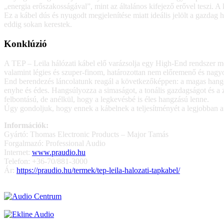
„energia erőszakosságával”, mint az általános kifejező erővel teszi. A
Ez a kábel dús és nyugodt megjelenítése miatt ideális jelölt a gazda
eddig sokan kerestek.
Konklúzió
A TEP – Leila hálózati kábel elő varázsolja egy High-End rendszer me
valamint légies és szuper-finom, határozottan nem előremenő és nag
End berendezés láncolatunk reagál a következőképpen: a magas hango
enyhe és édes. Hangsúlyozza a simaságot, a tonális gazdagságot és a 
felbontású, de anélkül, hogy a legkevésbé is éles hangzású lenne.
Úgy gondoljuk, hogy ennek a kábelnek a teljesítményét a legjobban a 
Információk:
Gyártó: Thomas Electronic Products – Major Tamás
Forgalmazó: Professional Audio
Internet:
www.praudio.hu
Telefon: +36-70/881-3000
Ár:
https://praudio.hu/termek/tep-leila-halozati-tapkabel/