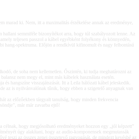
m marad ki. Nem, itt a maximalitás érzékelése annak az eredménye,
em hallani semmiféle bizonyítékot arra, hogy túl szabályozott lenne. Az
, amely teljesen passzol a kábel egyébként folyékony és könnyedén,
többi hang-spektruma. Előjön a rendkívül kifinomult és nagy felbontású
kodó, de soha nem kellemetlen. Őszintén, ki tudja meghatározni az
i balansz nem megy el, mint más kábelek használata esetén.
és hangszíne visszajátszását. Itt a Leila hálózati kábel jeleskedik.
, de az is nyilvánvalónak tűnik, hogy ebben a szigetelő anyagnak van
ehát az előzőekben tárgyalt tanulság, hogy minden frekvencia
söndje”, már már zavarba ejtő!
k a célnak, hogy megjósolható eredményeket hozzon egy „jól képzett”
ljesítményét úgy alakítani, hogy az audio-komponensek megmutassák
ővé teszi az összes zenei összetevő ragyogását, de mindezt kevésbé az