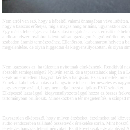
Nem arról van szó, hogy a kábeltől valami önmagában véve „sötéten,
hogy a basszus erőteljes, míg a magas hang briliáns, ugyanakkor szo
Egy másik lehetséges csatlakoztatási megoldás a csak erősítő elé beköt
audio-rendszer továbbra is texturálisan gazdagon és gyönyörűen nyito
szabadon áramló természetéhez. Ellenőrzött, karbantartott helyett a ba
megjelenítése, de olyan higgadtan és kiegyensúlyozottan, és olyan si
Nem igazságos az, ha túlzottan nyitottnak címkéznénk. Rendkívül na
abszolút semlegességet? Nyilván senki, de a tapasztalatok alapján a 
Gyakran érintetlenül hagyott kérdés a hangszín. Ez az a mérték, amelly
Ennek a kábelnek a hatása a hangszínre teljesen természetes és nagyo
nagy szerepe azáltal, hogy nem adja hozzá a tipikus PVC színeket.
Elképesztő lazasággal, kiegyensúlyozottsággal hozza az összes frekve
tartományban brillírozik. Mindeközben a tér megjelenítés, a színpa
Egyszerűen elképesztő, hogy milyen érzéseket, érzelmeket tud közvet
audio-rendszerben található összetevők értékelése során. Mint hossz
tényleges hangzás-teljesítményüket. És itt következik egy alaptézis!