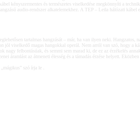
 kábel kényszermentes és természetes viselkedése megkönnyíti a technikai
g hangzású audio-rendszer alkatelemekhez. A TEP – Leila hálózati kábel 
glehetősen tartalmas hangzását – már, ha van ilyen neki. Hangzatos, na
yon jól viselkedő magas hangokkal operál. Nem arról van szó, hogy a 
k nagy felbontásúak, és semmi sem marad ki, de ez az érzékelés anna
zenei áramlást az átmeneti élesség és a támadás érzése helyett. Eközb
„mágikus” szó írja le .