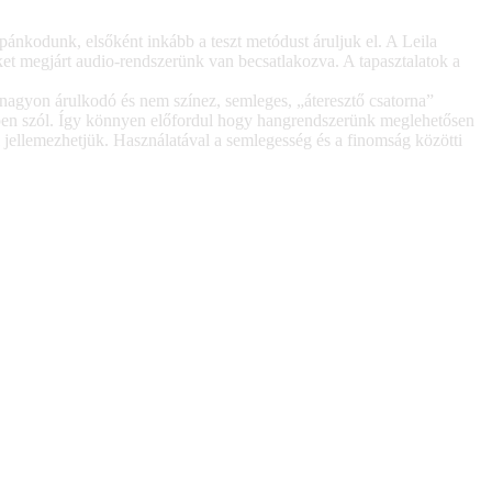
opánkodunk, elsőként inkább a teszt metódust áruljuk el. A Leila
eket megjárt audio-rendszerünk van becsatlakozva. A tapasztalatok a
nagyon árulkodó és nem színez, semleges, „áteresztő csatorna”
ppen szól. Így könnyen előfordul hogy hangrendszerünk meglehetősen
jellemezhetjük. Használatával a semlegesség és a finomság közötti