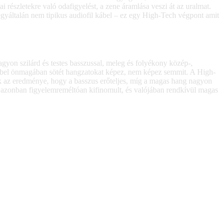
 részletekre való odafigyelést, a zene áramlása veszi át az uralmat.
egyáltalán nem tipikus audiofil kábel – ez egy High-Tech végpont amit
gyon szilárd és testes basszussal, meleg és folyékony közép-,
kábel önmagában sötét hangzatokat képez, nem képez semmit. A High-
k az eredménye, hogy a basszus erőteljes, míg a magas hang nagyon
en azonban figyelemreméltóan kifinomult, és valójában rendkívül magas