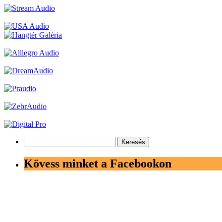
Keresés:
Kövess minket a Facebookon