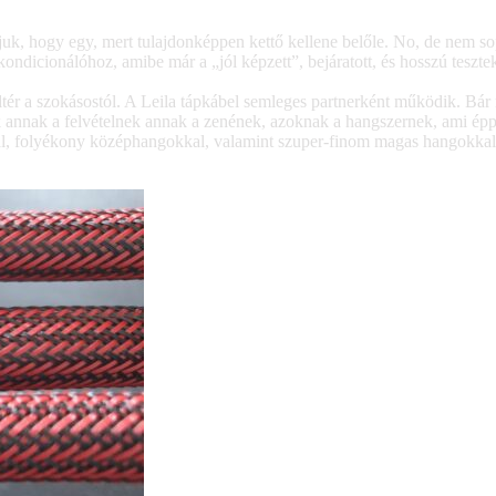
írjuk, hogy egy, mert tulajdonképpen kettő kellene belőle. No, de nem s
kondicionálóhoz, amibe már a „jól képzett”, bejáratott, és hosszú teszt
tér a szokásostól. A Leila tápkábel semleges partnerként működik. Bár 
ak annak a felvételnek annak a zenének, azoknak a hangszernek, ami é
ssal, folyékony középhangokkal, valamint szuper-finom magas hangokkal 