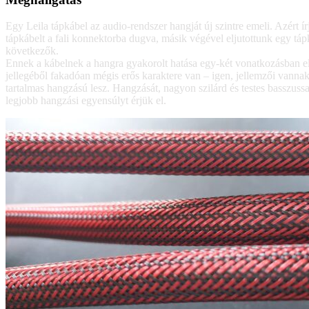
Egy Leila tápkábel az audio-rendszer hangját új szintre emeli. Azért 
tápkábelt a fali konnektorba dugva, másik végével eljutottunk egy táp
következők.
Ennek a kábelnek a hangra gyakorolt hatása egy-két vonatkozásban el
jellegéből fakadóan mégis erős karaktere van – igen, jellemzői vann
tartalmas hangzású lesz. Hangzását, nagyon szilárd és testes basszu
legjobb hangzási egyensúlyt érjük el.