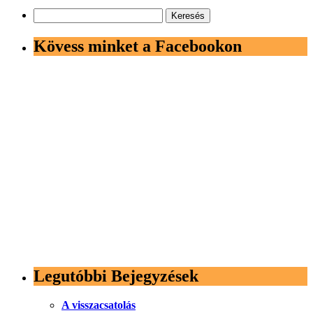
Keresés:
Kövess minket a Facebookon
Legutóbbi Bejegyzések
A visszacsatolás