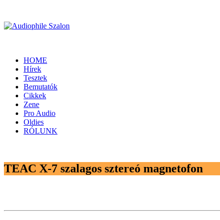
HOME
Hírek
Tesztek
Bemutatók
Cikkek
Zene
Pro Audio
Oldies
RÓLUNK
TEAC X-7 szalagos sztereó magnetofon