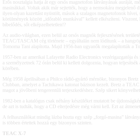
Erős nosztalgia hatja át egy orsós magnetofon látványának auráját, m
masinákkal. Voltak akik már sejtették, hogy a nemsokára megjelenő di
ilyen-olyan kazettást nyüstölt, mások a szalagos magnetofonok hívei, 
körülmények között „időrabló munkával” kellett elkészíteni. Viszont, h
bíbelődés, sőt elképzelhetetlen!?
Az audio-világban, ezen belül az orsós magnók fejlesztésének területén
TEAC/TASCAM cég története – egyáltalán nem lódítunk – a hangrögzí
Tomoma Tani alapította. Majd 1956-ban ugyanők megalapították a Toky
1957-ben az amerikai Lafayette Radio Electronics vezérigazgatója és 
a személyzetnek 72 órán belül ki kellett dolgoznia, hogyan teljesítsé
körében.
Még 1958 áprilisában a Philco rádió-gyártó mérnöke, bizonyos Bretz ú
Clubban, amelyet a Tachikawa katonai bázison kezelt. Bretz a TEAC szám
magot a jövőbeni tengerentúli terjeszkedéshez. Szép sikert könyvelhet
1982-ben a katalógus csak néhány készüléket mutatott be újdonságként, 
de azt is tudták, hogy a CD elterjedésre még várni kell. Ezt az átmene
A felhasználókat mindig lázba hozta egy szép „forgó-masina” látványa,
is többen értettek hozzá egy bizonyos szinten.
TEAC X-7