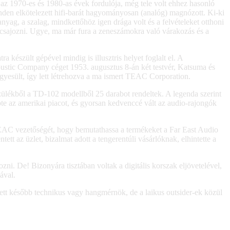
az 1970-es és 1980-as évek fordulója, még tele volt ehhez hasonló
inden elkötelezett hifi-barát hagyományosan (analóg) magnózott. Ki-ki
nyag, a szalag, mindkettőhöz igen drága volt és a felvételeket otthoni
ni, csajozni. Ugye, ma már fura a zeneszámokra való várakozás és a
 készült gépével mindig is illusztris helyet foglalt el. A
stic Company céget 1953. augusztus 8-án két testvér, Katsuma és
yesült, így lett létrehozva a ma ismert TEAC Corporation.
zülékből a TD-102 modellből 25 darabot rendeltek. A legenda szerint
pte az amerikai piacot, és gyorsan kedvenccé vált az audio-rajongók
 TEAC vezetőségét, hogy bemutathassa a termékeket a Far East Audio
tt az üzlet, bizalmat adott a tengerentúli vásárlóknak, elhintette a
zni. De! Bizonyára tisztában voltak a digitális korszak eljövetelével,
ával.
 lett később technikus vagy hangmérnök, de a laikus outsider-ek közül