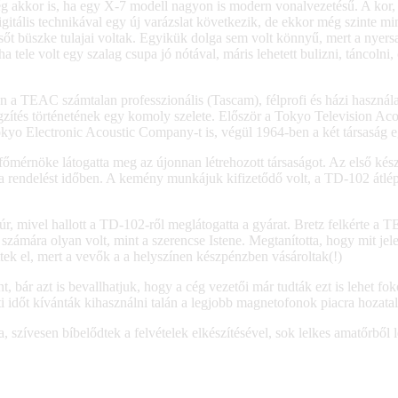
ég akkor is, ha egy X-7 modell nagyon is modern vonalvezetésű. A kor, 
gitális technikával egy új varázslat következik, de ekkor még szinte m
sőt büszke tulajai voltak. Egyikük dolga sem volt könnyű, mert a nyersa
a tele volt egy szalag csupa jó nótával, máris lehetett bulizni, táncol
 a TEAC számtalan professzionális (Tascam), félprofi és házi használatra
tés történetének egy komoly szelete. Először a Tokyo Television Acou
o Electronic Acoustic Company-t is, végül 1964-ben a két társaság eg
főmérnöke látogatta meg az újonnan létrehozott társaságot. Az első kés
k a rendelést időben. A kemény munkájuk kifizetődő volt, a TD-102 átlé
r, mivel hallott a TD-102-ről meglátogatta a gyárat. Bretz felkérte a
ára olyan volt, mint a szerencse Istene. Megtanította, hogy mit jelente
tek el, mert a vevők a a helyszínen készpénzben vásároltak(!)
bár azt is bevallhatjuk, hogy a cég vezetői már tudták ezt is lehet foko
ti időt kívánták kihasználni talán a legjobb magnetofonok piacra hozatal
 szívesen bíbelődtek a felvételek elkészítésével, sok lelkes amatőrből