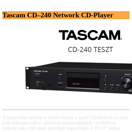
Tascam CD–240 Network CD-Player
A hangosítási szakma is halad a korral, a gyári CD-lemezek és azok
írott változatai után a „hivatásos zeneszolgáltatás” területén is
szükség van a fájl alapú muzsikák sugárzására. A TEAC márka