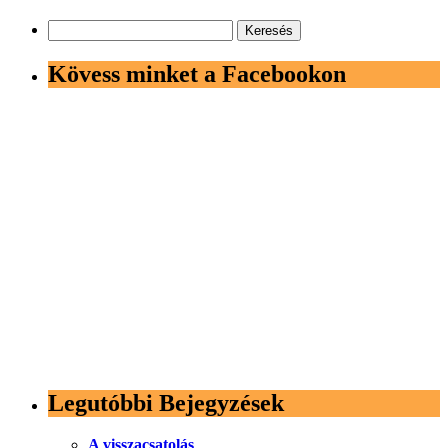
Keresés:
Kövess minket a Facebookon
Legutóbbi Bejegyzések
A visszacsatolás