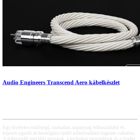
Audio Engineers Transcend Aero kábelkészlet
Egy kivételes minőségű, szokatlan alapanyag felhasználású és
teljesen egyedi technológiára épülő kábelcsaládot fogtunk vallatóra.
A felhasznált speciális anyagok, a technikai megoldások és a Audio