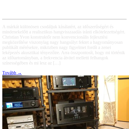
A márkát különösen csodáljuk kínálatért, az időszerűségért és
mindenekelőtt a realisztikus hangvisszaadás iránti elkötelezettségért.
Christian Yvon konstruktőr nem konvencionális fejlesztési
megközelítése viszonylag nagy hangsúlyt fektet a hagyományosan
publikált mérésekre, miközben nagy figyelmet fordít a zenei
leképezés akusztikai tényezőire. Arra összpontosít, hogy mi történik
az időtartományban, a frekvencia átvitel melletti felhangok
színességében és mi lesz az […]
Tovább →