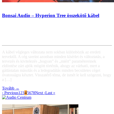
Bonsai Audio – Hyperion Tree összekötő kábel
A kábel végleges változata nem sokban különbözik az eredeti
tervektől. A cég szerint azonban minden kísérlet és változtatás, a
tervezés és kivitelezés „hogyan” és „miért” paramétereinek
eldöntése zárt ajtók mögött történik, ahogy az várható, mert a
gátlástalan másolás és a ledegradálás minden becsületes céget
óvatosságra késztet. Visszatérő téma, de ismét le kell szögezni, hogy
a […]
Tovább →
‹ Previous
1
2
3
4
5
6
7
8
Next ›
Last »