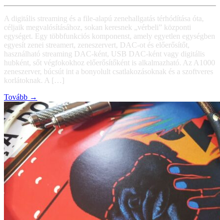
A digitális streaming és a file-alapú zenehallgatás térhódítása óta,
céljaik megvalósításához, sokan keresnek „vérbeli” központi
egységet. Egy többfunkciós komponenst, amely egyetlen egységben
egyesít zenei streamert, zeneszervert, DAC-ot és előerősítőt,
használható streaming DAC-ként, USB DAC-ként vagy digitális
hubként, sőt végfokokhoz előerősítőként is alkalmazható. Az A1000
zeneszerver, búcsút int a bonyolult csatlakozásoknak és a szoftveres
korlátoknak. A […]
Tovább →