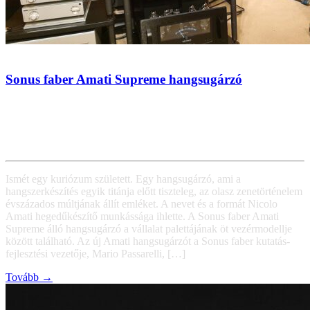
Sonus faber Amati Supreme hangsugárzó
Ismét egy kuriózum született. Egy hangsugárzó, ami a
hangszerkészítés egyik titánja előtt tiszteleg, az olasz zenetörténelem
évszázados múltjának állít emléket. A nevet és a formát Nicolo
Amati hegedűkészítő munkássága ihlette. A Sonus faber Amati
Supreme álló hangsugárzó a vállalat palettájának öt vezérmodellje
között található. Az új Amati hangsugárzót a Sonus faber kutatás-
fejlesztési vezetője, Mario Passarelli, […]
Tovább →