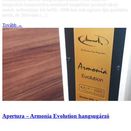
hangszórós basszusreflex-rendszerű hangdoboz azonnali sikert
aratott, kultusztárgy lett belőle. 2006-ban már egyszer újra gyártásba
került, de 2016-ban […]
Tovább →
Apertura – Armonia Evolution hangsugárzó