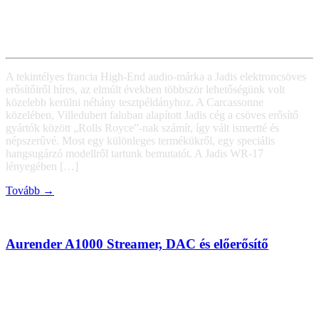
A tekintélyes francia High-End audio-márka a Jadis elektroncsöves
erősítőiről híres, az elmúlt években többször lehetőségünk volt
közelebb kerülni néhány tesztpéldányhoz. A Carcassonne
közelében, Villedubert faluban alapított Jadis cég a csöves erősítő
gyártók között „Rolls Royce”-nak számít, így vált ismertté és
népszerűvé. Most egy különleges termékükről, egy speciális
hangsugárzó modellről tartunk bemutatót. A Jadis WR-17
lényegében […]
Tovább →
Aurender A1000 Streamer, DAC és előerősítő