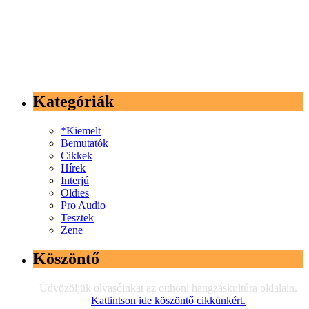
Kategóriák
*Kiemelt
Bemutatók
Cikkek
Hírek
Interjú
Oldies
Pro Audio
Tesztek
Zene
Köszöntő
Üdvözöljük olvasóinkat az otthoni hangzáskultúra oldalain.
Kattintson ide köszöntő cikkünkért.