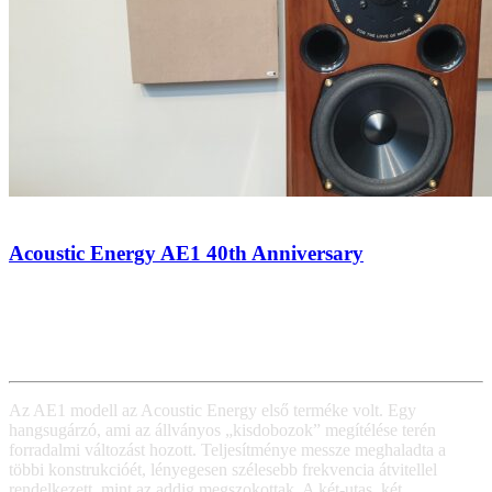
Acoustic Energy AE1 40th Anniversary
Az AE1 modell az Acoustic Energy első terméke volt. Egy
hangsugárzó, ami az állványos „kisdobozok” megítélése terén
forradalmi változást hozott. Teljesítménye messze meghaladta a
többi konstrukcióét, lényegesen szélesebb frekvencia átvitellel
rendelkezett, mint az addig megszokottak. A két-utas, két