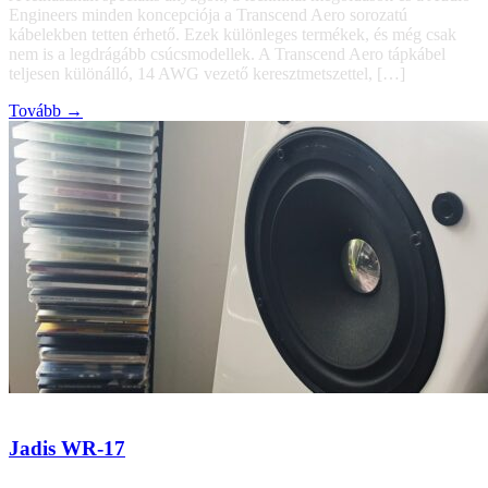
Engineers minden koncepciója a Transcend Aero sorozatú
kábelekben tetten érhető. Ezek különleges termékek, és még csak
nem is a legdrágább csúcsmodellek. A Transcend Aero tápkábel
teljesen különálló, 14 AWG vezető keresztmetszettel, […]
Tovább →
Jadis WR-17