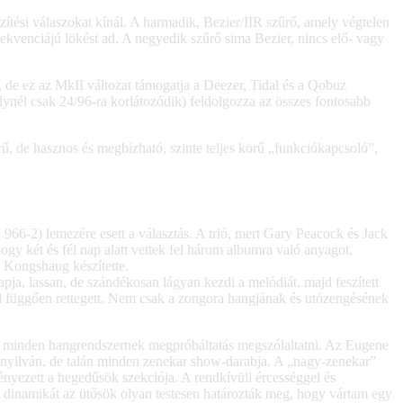
zítési válaszokat kínál. A harmadik, Bezier/IIR szűrő, amely végtelen
ekvenciájú lökést ad. A negyedik szűrő sima Bezier, nincs elő- vagy
, de ez az MkII változat támogatja a Deezer, Tidal és a Qobuz
ynél csak 24/96-ra korlátozódik) feldolgozza az összes fontosabb
, de hasznos és megbízható, szinte teljes körű „funkciókapcsoló”,
66-2) lemezére esett a választás. A trió, mert Gary Peacock és Jack
y két és fél nap alatt vettek fel három albumra való anyagot,
 Kongshaug készítette.
ja, lassan, de szándékosan lágyan kezdi a melódiát, majd feszített
dtől függően rettegett. Nem csak a zongora hangjának és utózengésének
t minden hangrendszernek megpróbáltatás megszólaltatni. Az Eugene
 nyilván, de talán minden zenekar show-darabja. A „nagy-zenekar”
ényezett a hegedűsök szekciója. A rendkívüli ércességgel és
A dinamikát az ütősök olyan testesen határozták meg, hogy vártam egy