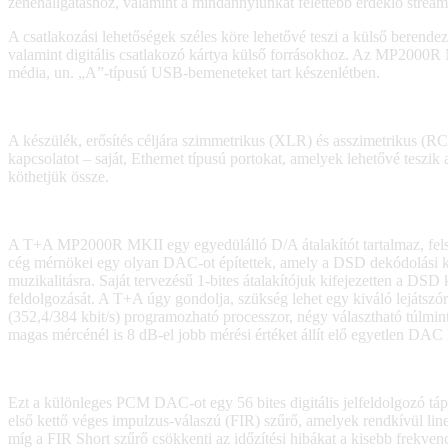
zenehallgatáshoz, valamint a mindannyiunkat felettébb érdeklő strea
A csatlakozási lehetőségek széles köre lehetővé teszi a külső berendez
valamint digitális csatlakozó kártya külső forrásokhoz. Az MP2000R MK
média, un. „A”-típusú USB-bemeneteket tart készenlétben.
A készülék, erősítés céljára szimmetrikus (XLR) és asszimetrikus (RC
kapcsolatot – saját, Ethernet típusú portokat, amelyek lehetővé te
köthetjük össze.
A T+A MP2000R MKII egy egyedülálló D/A átalakítót tartalmaz, fels
cég mérnökei egy olyan DAC-ot építettek, amely a DSD dekódolási képe
muzikalitásra. Saját tervezésű 1-bites átalakítójuk kifejezetten a DS
feldolgozását. A T+A úgy gondolja, szükség lehet egy kiváló lejátszór
(352,4/384 kbit/s) programozható processzor, négy választható túlminta
magas mércénél is 8 dB-el jobb mérési értéket állít elő egyetlen DAC 
Ezt a különleges PCM DAC-ot egy 56 bites digitális jelfeldolgozó tápl
első kettő véges impulzus-válaszú (FIR) szűrő, amelyek rendkívül line
míg a FIR Short szűrő csökkenti az időzítési hibákat a kisebb frekvenc