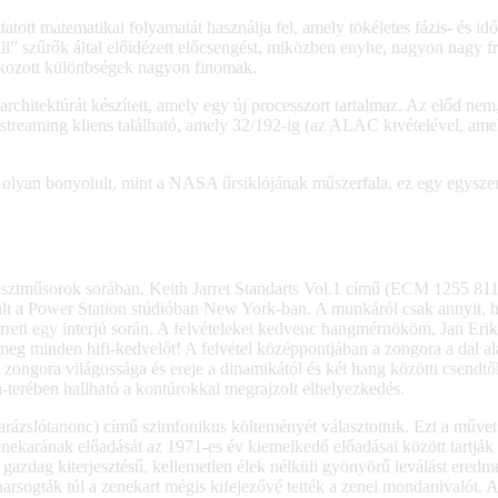
ott matematikai folyamatát használja fel, amely tökéletes fázis- és idő
l” szűrők által előidézett előcsengést, miközben enyhe, nagyon nagy fr
 okozott különbségek nagyon finomak.
rchitektúrát készített, amely egy új processzort tartalmaz. Az előd nem
reaming kliens található, amely 32/192-ig (az ALAC kivételével, amel
 olyan bonyolult, mint a NASA űrsiklójának műszerfala, ez egy egyszerű
esztműsorok sorában. Keith Jarret Standarts Vol.1 című (ECM 1255 811 9
lt a Power Station stúdióban New York-ban. A munkáról csak annyit, hog
ett egy interjú során. A felvételeket kedvenc hangmérnököm, Jan Erik
g minden hifi-kedvelőt! A felvétel középpontjában a zongora a dal alap
 A zongora világossága és ereje a dinamikától és két hang közötti csen
n-terében hallható a kontúrokkal megrajzolt elhelyezkedés.
rázslótanonc) című szimfonikus költeményét választottuk. Ezt a műve
ekarának előadását az 1971-es év kiemelkedő előadásai között tartják
gazdag kiterjesztésű, kellemetlen élek nélküli gyönyörű leválást eredm
rsogták túl a zenekart mégis kifejezővé tették a zenei mondanivalót. 