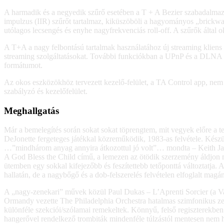
A harmadik és a negyedik szűrő esetében a T + A Bezier szabadalmaztat
impulzus (IIR) szűrőt tartalmaz, kiküszöböli a hagyományos „brickwal
utólagos lecsengés és enyhe nagyfrekvenciás roll-off. A szűrők által
A T+A a nagy felbontású tartalmak használatához új streaming kliens a
streaming szolgáltatásokat. További funkciókban a UPnP és a DLNA st
formátumot.
Az okos eszközökhöz tervezett kezelő-felület, a TA Control app, nem
szabályzó és kezelőfelület.
Meghallgatás
Már a bemelegítés során sokat sokat töprengtem, mit vegyek előre a t
DeJonette fergeteges játékkal közreműködik, 1983-as felvétele. Készü
…”mindhárom anyag annyira átkozottul jó volt”… mondta – Keith Jarr
A God Bless the Child című, a lemezen az ötödik szerzemény áldjon me
ütemben egy sokkal kifejezőbb és feszítettebb tetőponttá változtatja.
hallatán, de a nagybőgő és a dob-felszerelés felvételen elfoglalt magá
A „nagy-zenekari” művek közül Paul Dukas – L’Aprenti Sorcier (a Va
Ormandy vezette The Philadelphia Orchestra hatalmas szimfonikus zen
különféle szekciói/szólamai remekeltek. Könnyű, felső regiszterekben 
hangerővel rendelkező trombiták mindenféle túlzástól mentesen nem ha