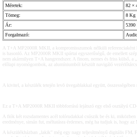
Méretek:
82 ×
Tömeg:
8 Kg
Ár:
5390
Forgalmazó:
Audio
A T+A MP2000R MKII, a kompromisszumok nélküli referenciaként készü
is hasonló. Az MP2000R MKII spártai egyszerűségű, de emellett szép m
nem akármilyen T+A hangrendszer. A finom, nemes és friss külső, a „
előlapi nyomógombok, az alumíniumból készült navigáló vezérlőtárcsa é
A kivitel, a készülék tetején levõ üvegablakkal együtt, összességébe
Ez a T+A MP2000R MKII többforrású lejátszó egy első osztályú CD
A fiók két rozsdamentes acél tolórudakkal csúszik be és ki, miközben 
eredménye, simán fut, méltatásra érdemes, még ha tudjuk is, hogy az 
A készülékházban „lakik” még egy nagy teljesítményű digitális FM