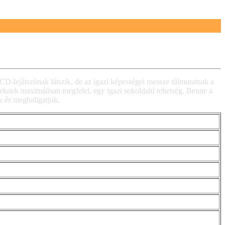
D-lejátszónak látszik, de az igazi képességei messze túlmutatnak a
nyeknek maximálisan megfelel, egy igazi sokoldalú tehetség. Benne a
uk és meghallgatjuk.