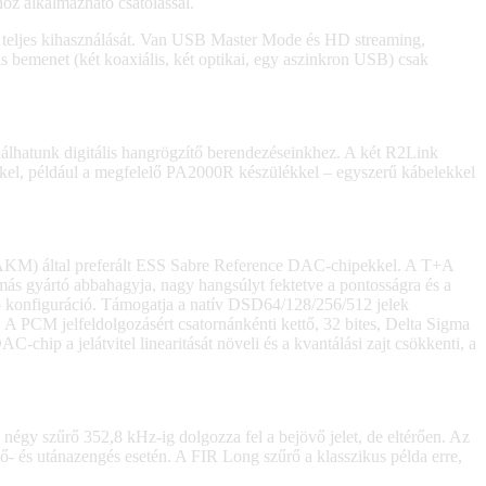
oz alkalmazható csatolással.
kító teljes kihasználását. Van USB Master Mode és HD streaming,
is bemenet (két koaxiális, két optikai, egy aszinkron USB) csak
nálhatunk digitális hangrögzítő berendezéseinkhez. A két R2Link
kkel, például a megfelelő PA2000R készülékkel – egyszerű kábelekkel
 (AKM) által preferált ESS Sabre Reference DAC-chipekkel. A T+A
más gyártó abbahagyja, nagy hangsúlyt fektetve a pontosságra és a
mono konfiguráció. Támogatja a natív DSD64/128/256/512 jelek
. A PCM jelfeldolgozásért csatornánkénti kettő, 32 bites, Delta Sigma
chip a jelátvitel linearitását növeli és a kvantálási zajt csökkenti, a
 négy szűrő 352,8 kHz-ig dolgozza fel a bejövő jelet, de eltérően. Az
lő- és utánazengés esetén. A FIR Long szűrő a klasszikus példa erre,