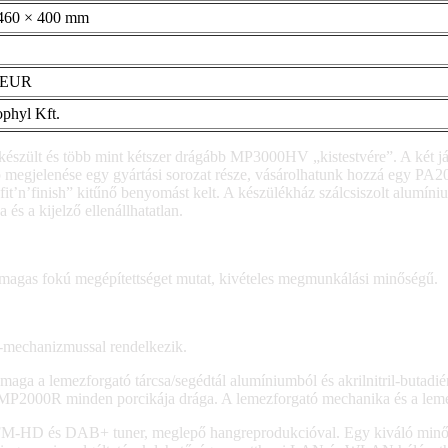
 460 × 400 mm
 EUR
phyl Kft.
lt és több mint kétszer drágább MP3000HV „kistestvére”. A két játéko
egjelenése egy gyártási sorozat része, vásárolhatunk hozzá egy PA2000
fit’n’finish” kitűnő benyomást kelt. A készülékház szálcsiszolt alumín
s a kijelző ellenállhatatlan.
n magas fokú megépítettséget mutat, kivételes megmunkálási minőségű.
-mechanizmussal rendelkezik.
maga a lemezforgató tárcsa/segédtál alumíniumból és akrilnitril-butadi
MP2000R minden porcikája drága. A lemezforgató mechanika és a lemezfi
, FM-HD és DAB+ tuner, meglepő hangreprodukcióval. Egy kiváló minő