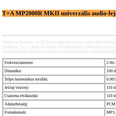
T+A MP2000R MKII univerzális audio-lej
Valljuk be őszintén, a CD-játszás hajnalán ennyire széles lehetőség
látottakon. Egy, a legfelső osztály felé kacsingató, univerzális forr
világ egyik legfejlettebb és legjobb hangzású digitális-analóg átalakí
Frekvenciamenet:
2 Hz 
Dinamika:
100 
Teljes harmonikus torzítás:
0.00
Jel/zaj viszony:
110 
Csatorna elválasztás:
110 
Adatsebesség:
PCM 3
Formátumok:
MP3,