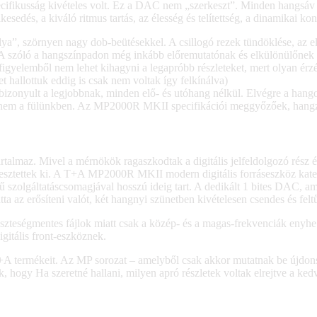
cifikusság kivételes volt. Ez a DAC nem „szerkeszt”. Minden hangsáv 
esedés, a kiváló ritmus tartás, az élesség és telítettség, a dinamikai ko
ya”, szörnyen nagy dob-beütésekkel. A csillogó rezek tündöklése, az el
 A szóló a hangszínpadon még inkább előremutatónak és elkülönülőnek h
 A figyelemből nem lehet kihagyni a legapróbb részleteket, mert olyan
ket hallottuk eddig is csak nem voltak így felkínálva)
 bizonyult a legjobbnak, minden elő- és utóhang nélkül. Elvégre a hango
n és nem a fülünkben. Az MP2000R MKII specifikációi meggyőzőek, hangz
talmaz. Mivel a mérnökök ragaszkodtak a digitális jelfeldolgozó rész és
jlesztettek ki. A T+A MP2000R MKII modern digitális forráseszköz kate
 szolgáltatáscsomagjával hosszú ideig tart. A dedikált 1 bites DAC, am
az erősíteni valót, két hangnyi szünetben kivételesen csendes és feltű
eszteségmentes fájlok miatt csak a közép- és a magas-frekvenciák e
gitális front-eszköznek.
+A termékeit. Az MP sorozat – amelyből csak akkor mutatnak be újdonság
k, hogy Ha szeretné hallani, milyen apró részletek voltak elrejtve a k