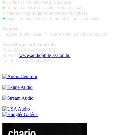
+
a stílus és a kivitelezés profizmusa
+
funkcionalitás és használati rugalmasság
+
áramköri topológia szimmetrikus felépítése
+
magas mintavételezési felbontás hangzásminősége
Kontra
–
egyedi kivitel, csak T+A termékkel párosban mutatós
Disztribútori információk:
Forgalmazó: Audiophyl Kft.
Internet:
www.audiophile-szalon.hu
Telefon: +36-70/944-1551