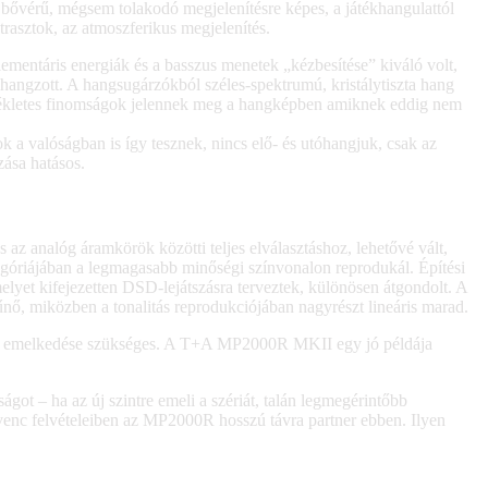
bővérű, mégsem tolakodó megjelenítésre képes, a játékhangulattól
ntrasztok, az atmoszferikus megjelenítés.
ementáris energiák és a basszus menetek „kézbesítése” kiváló volt,
angzott. A hangsugárzókból széles-spektrumú, kristálytiszta hang
 érzékletes finomságok jelennek meg a hangképben amiknek eddig nem
k a valóságban is így tesznek, nincs elő- és utóhangjuk, csak az
ása hatásos.
 az analóg áramkörök közötti teljes elválasztáshoz, lehetővé vált,
góriájában a legmagasabb minőségi színvonalon reprodukál. Építési
elyet kifejezetten DSD-lejátszásra terveztek, különösen átgondolt. A
nő, miközben a tonalitás reprodukciójában nagyrészt lineáris marad.
nyhe emelkedése szükséges. A T+A MP2000R MKII egy jó példája
ot – ha az új szintre emeli a szériát, talán legmegérintőbb
edvenc felvételeiben az MP2000R hosszú távra partner ebben. Ilyen