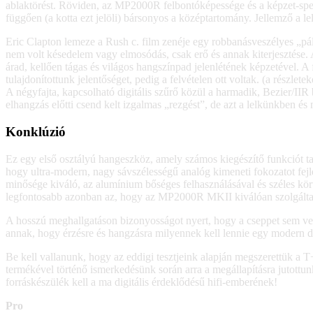
ablaktörést. Röviden, az MP2000R felbontóképessége és a képzet-spe
függően (a kotta ezt jelöli) bársonyos a középtartomány. Jellemző a lelk
Eric Clapton lemeze a Rush c. film zenéje egy robbanásveszélyes „pál
nem volt késedelem vagy elmosódás, csak erő és annak kiterjesztése.
árad, kellően tágas és világos hangszínpad jelenlétének képzetével.
tulajdonítottunk jelentőséget, pedig a felvételen ott voltak. (a részlete
A négyfajta, kapcsolható digitális szűrő közül a harmadik, Bezier/IIR
elhangzás előtti csend kelt izgalmas „rezgést”, de azt a lelkünkbe
Konklúzió
Ez egy első osztályú hangeszköz, amely számos kiegészítő funkciót tar
hogy ultra-modern, nagy sávszélességű analóg kimeneti fokozatot fe
minősége kiváló, az alumínium bőséges felhasználásával és széles körű
legfontosabb azonban az, hogy az MP2000R MKII kiválóan szolgáltatta 
A hosszú meghallgatáson bizonyosságot nyert, hogy a cseppet sem v
annak, hogy érzésre és hangzásra milyennek kell lennie egy modern di
Be kell vallanunk, hogy az eddigi tesztjeink alapján megszerettük a T
termékével történő ismerkedésünk során arra a megállapításra jutottun
forráskészülék kell a ma digitális érdeklődésű hifi-emberének!
Pro