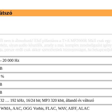
átszó
ekről nem is álmodtunk! Első pillantásra a T+A MP2000R MkII csak egy C
áseszköz, olyan audio készülék, amely a mai, komplex zenehallgatási igé
tója, persze erről csak akkor szerezhetünk bizonyosságot, ha bekapcsolj
– 20 000 Hz
dB
1 %
dB
dB
2 … 192 kHz, 16/24 bit; MP3 320 kbit, állandó és változó
 WMA, AAC, OGG Vorbis, FLAC, WAV, AIFF, ALAC