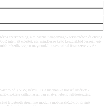
s szerkezetileg, a felhasznált alapanyagok tekintetében és elvileg
R integrált erősítőt, így, mindössze kettő készülékből összeáll egy
iumból készült, szépen megmunkált csavarokkal összeszerelve. Az
én-sztirolból (ABS) készül. Ez a mechanika hosszú kísérletek
ók sokféle csillapítással van ellátva, lebegő felfüggesztésű.
ségű Bluetooth streaming modul a mobileszközökről történő