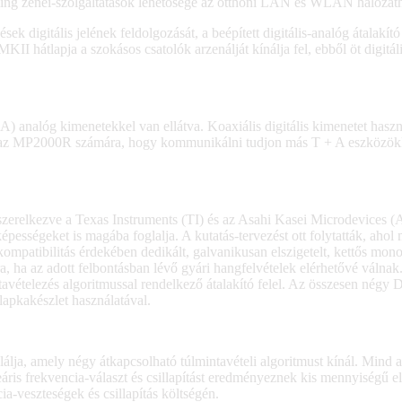
ming zenei-szolgáltatások lehetősége az otthoni LAN és WLAN hálózath
ések digitális jelének feldolgozását, a beépített digitális-analóg átala
II hátlapja a szokásos csatolók arzenálját kínálja fel, ebből öt digitál
A) analóg kimenetekkel van ellátva. Koaxiális digitális kimenetet hasz
szik az MP2000R számára, hogy kommunikálni tudjon más T + A eszközö
zerelkezve a Texas Instruments (TI) és az Asahi Kasei Microdevices
sségeket is magába foglalja. A kutatás-tervezést ott folytatták, ahol 
D kompatibilitás érdekében dedikált, galvanikusan elszigetelt, kettős 
a, ha az adott felbontásban lévő gyári hangfelvételek elérhetővé válnak
vételezés algoritmussal rendelkező átalakító felel. Az összesen négy DAC-
lapkakészlet használatával.
álja, amely négy átkapcsolható túlmintavételi algoritmust kínál. Mind a
áris frekvencia-választ és csillapítást eredményeznek kis mennyiségű e
ia-veszteségek és csillapítás költségén.