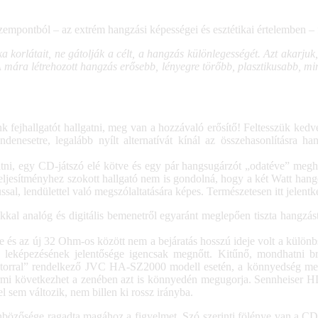
empontból – az extrém hangzási képességei és esztétikai értelemben – f
 korlátait, ne gátolják a célt, a hangzás különlegességét. Azt akarjuk, 
A mára létrehozott hangzás erősebb, lényegre törőbb, plasztikusabb, mi
ejhallgatót hallgatni, meg van a hozzávaló erősítő! Feltesszük kedvenc
denesetre, legalább nyílt alternatívát kínál az összehasonlításra ha
ni, egy CD-játszó elé kötve és egy pár hangsugárzót „odatéve” megha
teljesítményhez szokott hallgató nem is gondolná, hogy a két Watt han
l, lendülettel való megszólaltatására képes. Természetesen itt jelentke
ókkal analóg és digitális bemenetről egyaránt meglepően tiszta hangz
 az új 32 Ohm-os között nem a bejáratás hosszú ideje volt a különbsé
ok leképezésének jelentősége igencsak megnőtt. Kitűnő, mondhatni 
„motorral” rendelkező JVC HA-SZ2000 modell esetén, a könnyedség mel
kármi következhet a zenében azt is könnyedén megugorja. Sennheiser H
l sem változik, nem billen ki rossz irányba.
nbözősége ragadta magához a figyelmet. Szó szerinti fölénye van a CD-