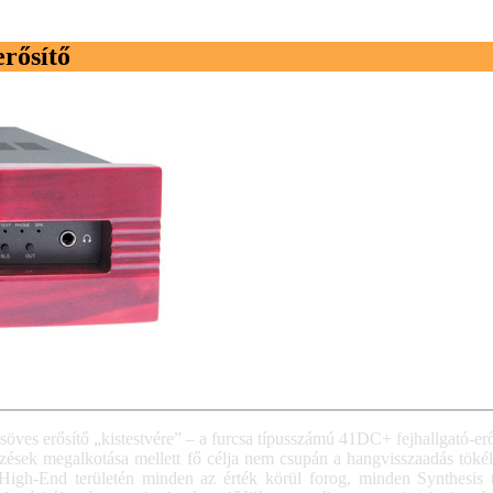
rősítő
öves erősítő „kistestvére” – a furcsa típusszámú 41DC+ fejhallgató-er
ezések megalkotása mellett fő célja nem csupán a hangvisszaadás tök
a High-End területén minden az érték körül forog, minden Synthesis