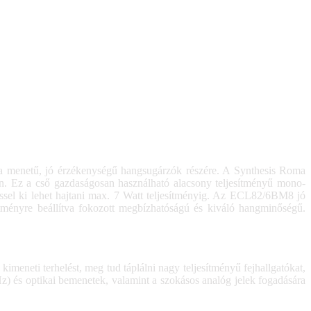
cia menetű, jó érzékenységű hangsugárzók részére. A Synthesis Roma
n. Ez a cső gazdaságosan használható alacsony teljesítményű mono-
éssel ki lehet hajtani max. 7 Watt teljesítményig. Az ECL82/6BM8 jó
ítményre beállítva fokozott megbízhatóságú és kiváló hangminőségű.
imeneti terhelést, meg tud táplálni nagy teljesítményű fejhallgatókat,
) és optikai bemenetek, valamint a szokásos analóg jelek fogadására