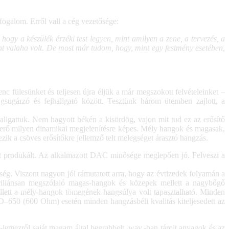
ogalom. Erről vall a cég vezetősége:
hogy a készülék érzéki test legyen, mint amilyen a zene, a tervezés, a
nt valaha volt. De most már tudom, hogy, mint egy festmény esetében,
 fülesünket és teljesen újra éljük a már megszokott felvételeinket –
ngsugárzó és fejhallgató között. Tesztünk három ütemben zajlott, a
llgattuk. Nem hagyott békén a kisördög, vajon mit tud ez az erősítő
gerő milyen dinamikai megjelenítésre képes. Mély hangok és magasak,
zik a csöves erősítőkre jellemző telt melegséget árasztó hangzás.
ást produkált. Az alkalmazott DAC minősége meglepően jó. Felveszi a
g. Viszont nagyon jól rámutatott arra, hogy az évtizedek folyamán a
briliánsan megszólaló magas-hangok és közepek mellett a nagybőgő
lett a mély-hangok tömegének hangsúlya volt tapasztalható. Minden
D–650 (600 Ohm) esetén minden hangzásbéli kvalitás kiteljesedett az
lemezről saját magam által begrabbelt, wav.-ban tárolt anyagok és az