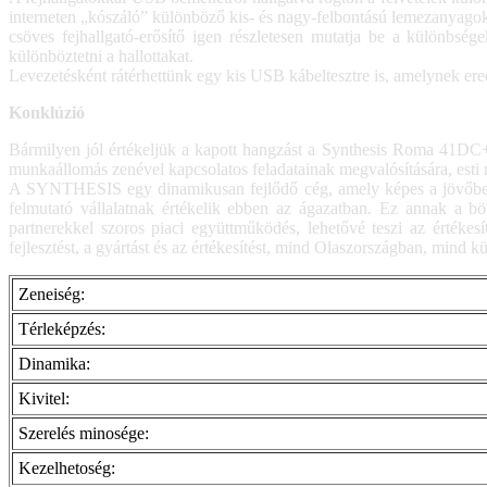
interneten „kószáló” különböző kis- és nagy-felbontású lemezanyagok
csöves fejhallgató-erősítő igen részletesen mutatja be a különbs
különböztetni a hallottakat.
Levezetésként rátérhettünk egy kis USB kábeltesztre is, amelynek er
Konklúzió
Bármilyen jól értékeljük a kapott hangzást a Synthesis Roma 41DC+ „
munkaállomás zenével kapcsolatos feladatainak megvalósítására, esti 
A SYNTHESIS egy dinamikusan fejlődő cég, amely képes a jövőben a
felmutató vállalatnak értékelik ebben az ágazatban. Ez annak a b
partnerekkel szoros piaci együttműködés, lehetővé teszi az érték
fejlesztést, a gyártást és az értékesítést, mind Olaszországban, mind k
Zeneiség:
Térleképzés:
Dinamika:
Kivitel:
Szerelés minosége:
Kezelhetoség: