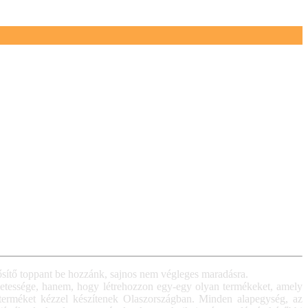
ősítő toppant be hozzánk, sajnos nem végleges maradásra.
életessége, hanem, hogy létrehozzon egy-egy olyan termékeket, amely
 terméket kézzel készítenek Olaszországban. Minden alapegység, az