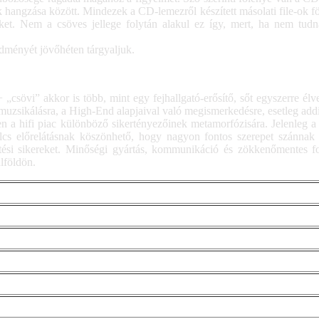
 hangzása között. Mindezek a CD-lemezről készített másolati file-ok 
égeket. Nem a csöves jellege folytán alakul ez így, mert, ha nem tu
edményét jövőhéten tárgyaljuk.
csövi” akkor is több, mint egy fejhallgató-erősítő, sőt egyszerre élv
muzsikálásra, a High-End alapjaival való megismerkedésre, esetleg addi
 hifi piac különböző sikertényezőinek metamorfózisára. Jelenleg a c
ölcs előrelátásnak köszönhető, hogy nagyon fontos szerepet szánna
esítési sikereket. Minőségi gyártás, kommunikáció és zökkenőmentes
ülföldön.