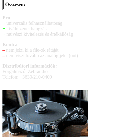
Összesen:
Pro
+
univerzális felhasználhatóság
+
kiváló zenei hangzás
+
művészi kivitelezés és értékállóság
Kontra
–
nem jelzi ki a file-ok rátáját
–
nem viszi tovább az analóg jelet (out)
Disztribútori információk:
Forgalmazó: Zebraudio
Telefon: +3630/210-0400