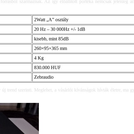
forrásból származnak. Az így előállított portéka nemcsak jelenleg á
2Watt „A” osztály
20 Hz – 30 000Hz +/- 1dB
kisebb, mint 85dB
260×95×365 mm
4 Kg
830.000 HUF
Zebraudio
j trend szerinti. Meglehet, a vásárlói kívánságok hívták életre, ma gya