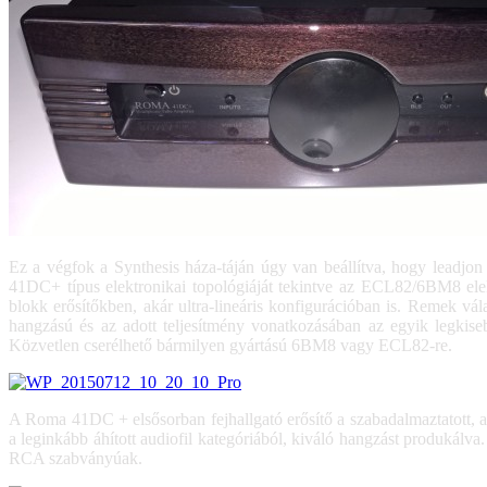
Ez a végfok a Synthesis háza-táján úgy van beállítva, hogy leadjo
41DC+ típus elektronikai topológiáját tekintve az ECL82/6BM8 ele
blokk erősítőkben, akár ultra-lineáris konfigurációban is. Remek v
hangzású és az adott teljesítmény vonatkozásában az egyik legkise
Közvetlen cserélhető bármilyen gyártású 6BM8 vagy ECL82-re.
A Roma 41DC + elsősorban fejhallgató erősítő a szabadalmaztatott, ada
a leginkább áhított audiofil kategóriából, kiváló hangzást produká
RCA szabványúak.