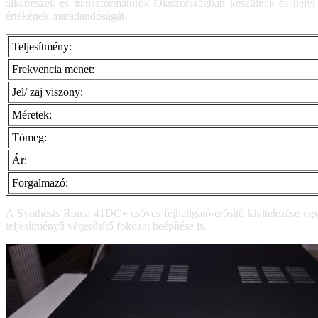
alkatrészek és transzformátorok Olaszországban készülnek és helyi 
értékének maradandóságát.
Teljesítmény:
Frekvencia menet:
Jel/ zaj viszony:
Méretek:
Tömeg:
Ár:
Forgalmazó:
A Synthesis Roma 41DC+ csöves fejhallgató-erősítő kivitelezése egy ú
teljesítményű végerősítő fokozat beépítése is.