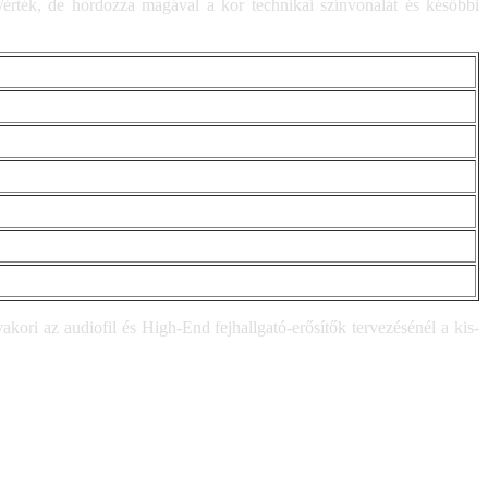
r/érték, de hordozza magával a kor technikai színvonalát és későbbi
kori az audiofil és High-End fejhallgató-erősítők tervezésénél a kis-