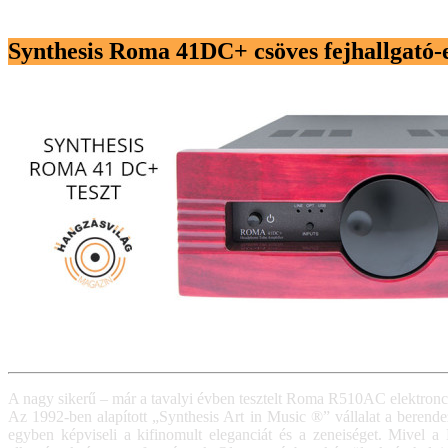
Synthesis Roma 41DC+ csöves fejhallgató-e
A nagy sikerű – már a tavalyi évben tesztelt Roma R510AC elektroncs
Az 1992-ben alapított „Synthesis Art in Music ®” vállalat a berend
egyben képviseli a kifinomult eleganciát és a zeneiséget. Mivel 