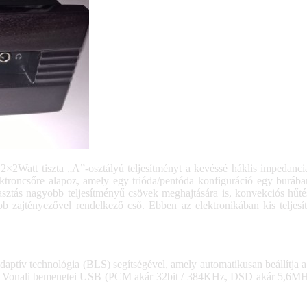
n 2×2Watt tiszta „A”-osztályú teljesítményt a kevéssé háklis impedan
ktroncsőre alapoz, amely egy trióda/pentóda konfiguráció egy burába
álasztás nagyobb teljesítményű csövek meghajtására is, konvekciós hűt
bb zajtényezővel rendelkező cső. Ebben az elektronikában kis teljes
ptív technológia (BLS) segítségével, amely automatikusan beállítja a k
lva. Vonali bemenetei USB (PCM akár 32bit / 384KHz, DSD akár 5,6MHz