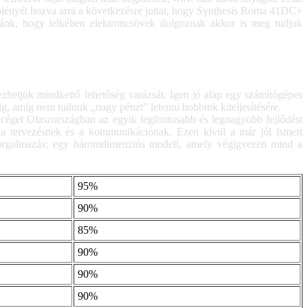
fölényét hozva arra a következésre juttat, hogy Synthesis Roma 41DC+
dnánk, hogy lelkében elektroncsövek dolgoznak akkor is meg tudjuk
ezhetjük mindkettő lehetőség varázsát. Igen jó alap egy számítógépes
g, amíg nem tudunk „nagy pénzt” letenni hobbink kiteljesítésére.
éget Olaszországban az egyik legfontosabb és legnagyobb fejlődést
k a tervezésnek és a kommunikációnak. Ezen kívül a már jól ismert
 forgalmazás; egy háromdimenziós modell, amely végigvezeti mind a
95%
90%
85%
90%
90%
90%