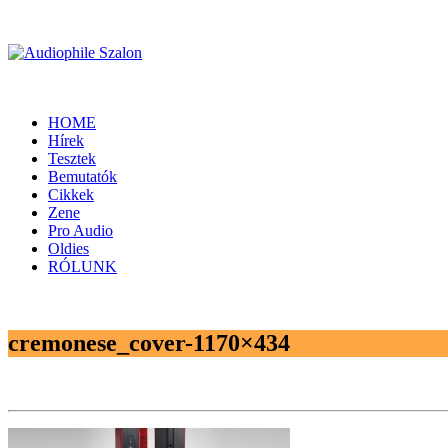
HOME
Hírek
Tesztek
Bemutatók
Cikkek
Zene
Pro Audio
Oldies
RÓLUNK
cremonese_cover-1170×434