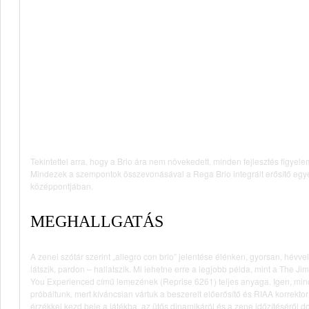
Tekintettel arra, hogy a Brio ára nem növekedett, minden fejlesztés figye
Mindezek a szempontok összevonásával a Rega Brio integrált erősítő egy
középpontjában.
MEGHALLGATÁS
A zenei szótár szerint „allegro con brio” jelentése élénken, gyorsan, hévvel
látszik, pardon – hallatszik. Mi lehetne erre a legjobb példa, mint a The J
You Experienced című lemezének (Reprise 6261) teljes anyaga. Igen, min
próbáltunk, mert kíváncsian vártuk a beszerelt előerősítő és RIAA korrektor
érzékkel kezd bele a játékba, az ütős dinamikáról és a zene időzítéséről d