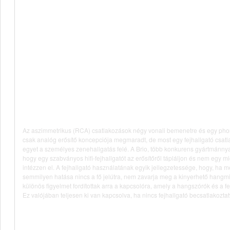
Az aszimmetrikus (RCA) csatlakozások négy vonali bemenetre és egy pho
csak analóg erősítő koncepciója megmaradt, de most egy fejhallgató csatla
egyet a személyes zenehallgatás felé. A Brio, több konkurens gyártmánnyal
hogy egy szabványos hifi-fejhallgatót az erősítőről tápláljon és nem egy m
intézzen el. A fejhallgató használatának egyik jellegzetessége, hogy, ha 
semmilyen hatása nincs a fő jelútra, nem zavarja meg a kinyerhető hang
különös figyelmet fordítottak arra a kapcsolóra, amely a hangszórók és a f
Ez valójában teljesen ki van kapcsolva, ha nincs fejhallgató becsatlakoztat