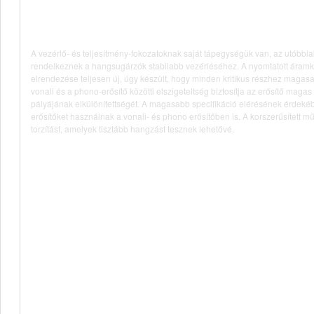
A vezérlő- és teljesítmény-fokozatoknak saját tápegységük van, az utóbbia
rendelkeznek a hangsugárzók stabilabb vezérléséhez. A nyomtatott áramkö
elrendezése teljesen új, úgy készült, hogy minden kritikus részhez magasa
vonali és a phono-erősítő közötti elszigeteltség biztosítja az erősítő magas
pályájának elkülönítettségét. A magasabb specifikáció elérésének érdek
erősítőket használnak a vonali- és phono erősítőben is. A korszerűsített mű
torzítást, amelyek tisztább hangzást tesznek lehetővé.