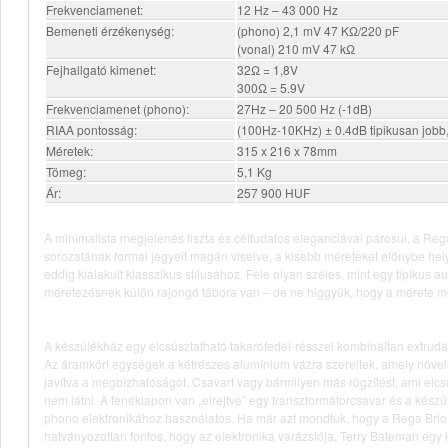
Frekvenciamenet:
12 Hz – 43 000 Hz
Bemeneti érzékenység:
(phono) 2,1 mV 47 KΩ/220 pF
(vonal) 210 mV 47 kΩ
Fejhallgató kimenet:
32Ω = 1,8V
300Ω = 5.9V
Frekvenciamenet (phono):
27Hz – 20 500 Hz (-1dB)
RIAA pontosság:
(100Hz-10KHz) ± 0.4dB tipikusan jobb,
Méretek:
315 x 216 x 78mm
Tömeg:
5,1 Kg
Ár:
257 900 HUF
A minimalista megjelenés tiszta és céltudatos eleganciával párosul, a Rega
sorozatának formai jegyeit magán viselve, a kisebb méreteket előnybe hel
eddig kialakult klasszikus stílusához. Fele olyan széles, mint egy tipiku
méretezésnek külön rajongó tábora van – de ne higgyük, hogy a mérete m
A készülékház egy elcsúsztatható takarófedél-résszel kombináltan extrudált
Az áramköri egységek a kétrészes alumínium vázra szereltek, amely növeli
javítva a megbízhatóságot. Csavart vagy bármilyen más rögzítést, ami elcsú
nem látni. A fenéklapon van „elrejtve” egy transzformátorcsavar és a készü
phono elektronikához használatos. Ha már azt mondtuk, hogy a Rega Brio h
hatványozottan fontos, hogy az elektronika varázslója, Terry Bateman egy ki