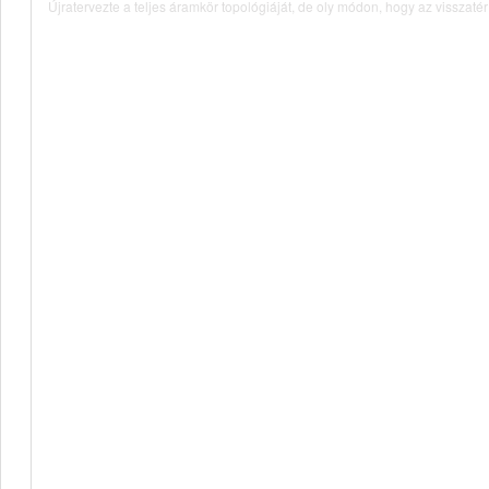
Újratervezte a teljes áramkör topológiáját, de oly módon, hogy az visszatér 