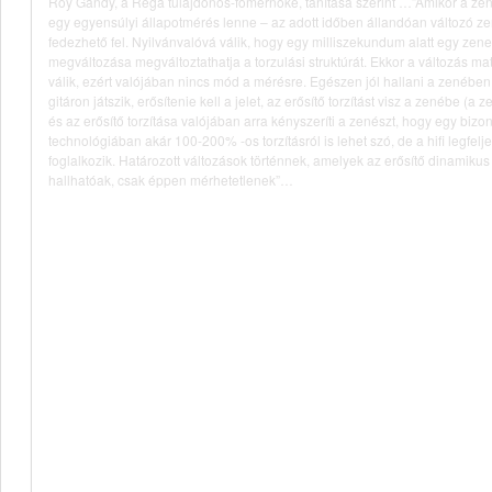
Roy Gandy, a Rega tulajdonos-főmérnöke, tanítása szerint …”Amikor a zen
egy egyensúlyi állapotmérés lenne – az adott időben állandóan változó ze
fedezhető fel. Nyilvánvalóvá válik, hogy egy milliszekundum alatt egy ze
megváltozása megváltoztathatja a torzulási struktúrát. Ekkor a változás mat
válik, ezért valójában nincs mód a mérésre. Egészen jól hallani a zenében
gitáron játszik, erősítenie kell a jelet, az erősítő torzítást visz a zenébe (a
és az erősítő torzítása valójában arra kényszeríti a zenészt, hogy egy biz
technológiában akár 100-200% -os torzításról is lehet szó, de a hifi legfe
foglalkozik. Határozott változások történnek, amelyek az erősítő dinamik
hallhatóak, csak éppen mérhetetlenek”…