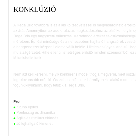
KONKLÚZIÓ
A Rega Brio továbbra is az a kis költségvetéssel is megvásárolható erősít
az árát. Amennyiben az audio-utazás megkezdéséhez az első komoly integr
Rega Brio egy nagyszerű választás. Maradandó értéket és csúcsminőségű
méretben. Építési minősége és a nehezebben hajtható hangszórók vezetése
a hangrendszer központi eleme válik belőle. Hiteles és ügyes, anélkül, ho
mulatságérzetét. Hihetetlenül tehetséges erősítő minden szempontból, ez a
láttunk/hallottunk.
Nem azt kell keresni, melyik konkurens modellt fogja megverni, mert oszt
legrelevánsabb erősítő. Összehasonlíthatjuk bármilyen kis alakú modellel 
fogunk kilyukadni, hogy tetszik a Rega Brio.
Pro
+
Kitűnő építés
+
Pontosság és dinamika
+
Agilis és ritmikus előadás
+
Jó fejhallgató kimenet