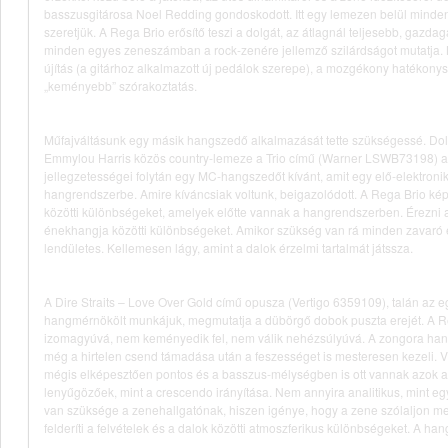
basszusgitárosa Noel Redding gondoskodott. Itt egy lemezen belül minden
szeretjük. A Rega Brio erősítő teszi a dolgát, az átlagnál teljesebb, gazd
minden egyes zeneszámban a rock-zenére jellemző szilárdságot mutatja. 
újítás (a gitárhoz alkalmazott új pedálok szerepe), a mozgékony hatékonysá
„keményebb” szórakoztatás.
Műfajváltásunk egy másik hangszedő alkalmazását tette szükségessé. Doll
Emmylou Harris közös country-lemeze a Trio című (Warner LSWB73198) a
jellegzetességei folytán egy MC-hangszedőt kívánt, amit egy elő-elektroniká
hangrendszerbe. Amire kíváncsiak voltunk, beigazolódott. A Rega Brio ké
közötti különbségeket, amelyek előtte vannak a hangrendszerben. Érezni a
énekhangja közötti különbségeket. Amikor szükség van rá minden zavaró é
lendületes. Kellemesen lágy, amint a dalok érzelmi tartalmát játssza.
A Dire Straits – Love Over Gold című opusza (Vertigo 6359109), talán az e
hangmérnökölt munkájuk, megmutatja a dübörgő dobok puszta erejét. A R
izomagyúvá, nem keményedik fel, nem válik nehézsúlyúvá. A zongora hang
még a hirtelen csend támadása után a feszességet is mesteresen kezeli. Vi
mégis elképesztően pontos és a basszus-mélységben is ott vannak azok a 
lenyűgözőek, mint a crescendo irányítása. Nem annyira analitikus, mint egy
van szüksége a zenehallgatónak, hiszen igénye, hogy a zene szólaljon m
felderíti a felvételek és a dalok közötti atmoszferikus különbségeket. A han