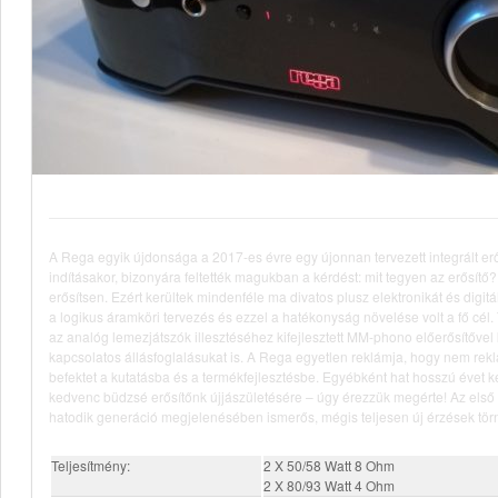
A Rega egyik újdonsága a 2017-es évre egy újonnan tervezett integrált erő
indításakor, bizonyára feltették magukban a kérdést: mit tegyen az erősítő
erősítsen. Ezért kerültek mindenféle ma divatos plusz elektronikát és digitá
a logikus áramköri tervezés és ezzel a hatékonyság növelése volt a fő cél.
az analóg lemezjátszók illesztéséhez kifejlesztett MM-phono előerősítővel 
kapcsolatos állásfoglalásukat is. A Rega egyetlen reklámja, hogy nem r
befektet a kutatásba és a termékfejlesztésbe. Egyébként hat hosszú évet ke
kedvenc büdzsé erősítőnk újjászületésére – úgy érezzük megérte! Az első 
hatodik generáció megjelenésében ismerős, mégis teljesen új érzések törn
Teljesítmény:
2 X 50/58 Watt 8 Ohm
2 X 80/93 Watt 4 Ohm