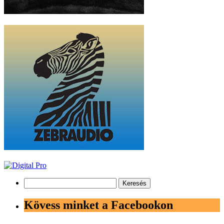
Keresés:
Kövess minket a Facebookon