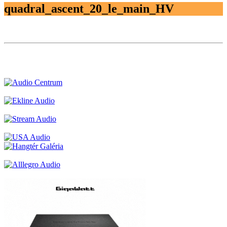
quadral_ascent_20_le_main_HV