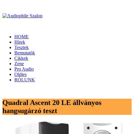
HOME
Hírek
Tesztek
Bemutatók
Cikkek
Zene
Pro Audio
Oldies
RÓLUNK
Quadral Ascent 20 LE állványos
hangsugárzó teszt