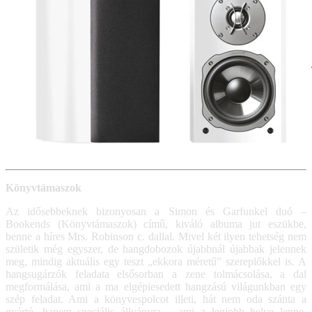
Könyvtámaszok
Az idősebbeknek bizonyosan a Simon és Garfunkel duó –
Bookends (Könyvtámaszok) című, kiváló albuma jut eszükbe,
benne a híres Mrs. Robinson c. dallal. Mivel két ilyen tehetség nem
születik még egyszer, de hangdobozok újabbnál újabbak jelennek
meg, mindig aktuális egy teszt „ekkora méretű” szereplőkkel is. A
hangsugárzók feladata elsősorban a zene tolmácsolása, a dal
megformálása, ami a ma elgépiesedett hangzású világunkban egy
szép feladat. Ami a könyvespolcot illeti, hát nem oda szánta a
gyártó, hanem speciális állványra – ami a legjobb helye lenne.