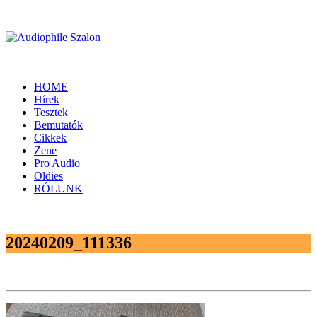
HOME
Hírek
Tesztek
Bemutatók
Cikkek
Zene
Pro Audio
Oldies
RÓLUNK
20240209_111336