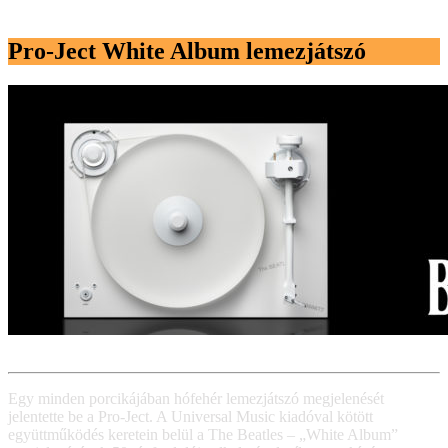
Pro-Ject White Album lemezjátszó
Egy minden porcikájában hófehér lemezjátszó megjelenését
jelentette be a Pro-Ject. A Universal Music kiadóval kötött
együttműködés keretein belül a The Beatles – „White Album”