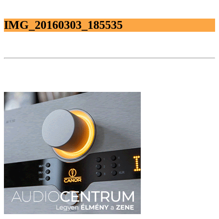
IMG_20160303_185535