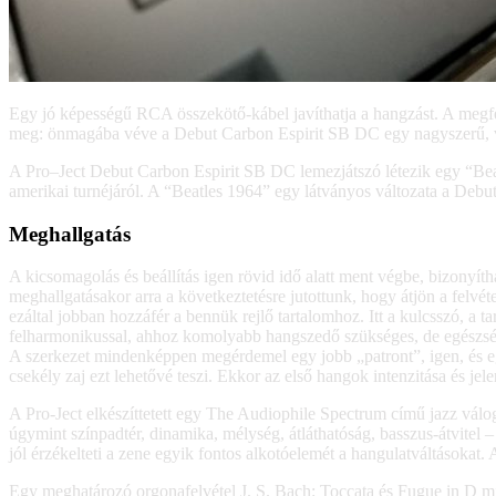
Egy jó képességű RCA összekötő-kábel javíthatja a hangzást. A megfele
meg: önmagába véve a Debut Carbon Espirit SB DC egy nagyszerű, v
A Pro–Ject Debut Carbon Espirit SB DC lemezjátszó létezik egy “Beatl
amerikai turnéjáról. A “Beatles 1964” egy látványos változata a Deb
Meghallgatás
A kicsomagolás és beállítás igen rövid idő alatt ment végbe, bizony
meghallgatásakor arra a következtetésre jutottunk, hogy átjön a felvét
ezáltal jobban hozzáfér a bennük rejlő tartalomhoz. Itt a kulcsszó, a
felharmonikussal, ahhoz komolyabb hangszedő szükséges, de egészség
A szerkezet mindenképpen megérdemel egy jobb „patront”, igen, és eg
csekély zaj ezt lehetővé teszi. Ekkor az első hangok intenzitása és je
A Pro-Ject elkészíttetett egy The Audiophile Spectrum című jazz vál
úgymint színpadtér, dinamika, mélység, átláthatóság, basszus-átvitel 
jól érzékelteti a zene egyik fontos alkotóelemét a hangulatváltásokat.
Egy meghatározó orgonafelvétel J. S. Bach: Toccata és Fugue in D mi