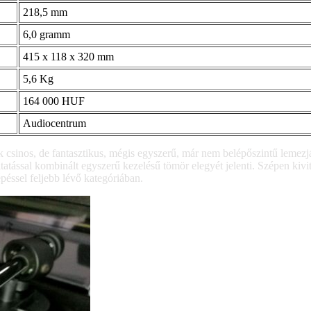
218,5 mm
6,0 gramm
415 x 118 x 320 mm
5,6 Kg
164 000 HUF
Audiocentrum
csinos, de fantasztikus, mégis egyszerű, már nem belépőszintű lemezját
ltatással kombinált egyszerű kezelésű tömör elegyét jelenti. Szépen ki
épéssel feljebb lévő kategóriában.