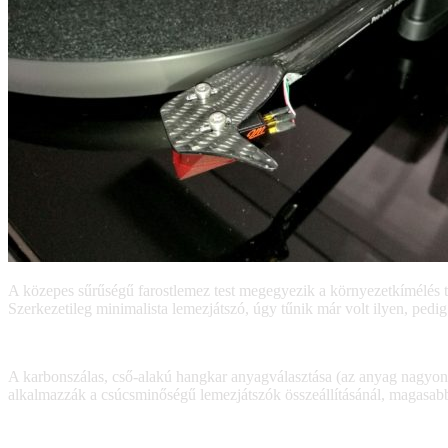
A közepes sűrűségű farostlemez test megegyezik a környezetkímélés t
Szerkezetileg minimalista lemezjátszó, úgy tűnik már volt ilyen, pedig
A karbonszálas, cső-alakú hangkar anyagválasztása (az anyag nagyon 
alkalmazzák a csúcsminőségű lemezjátszók összeállításánál, magasabb e