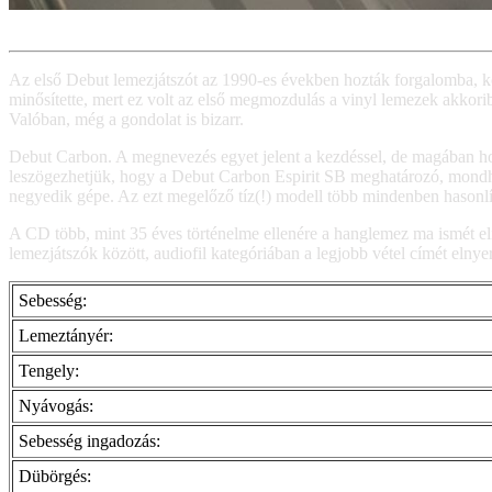
Az első Debut lemezjátszót az 1990-es években hozták forgalomba, kö
minősítette, mert ez volt az első megmozdulás a vinyl lemezek akkorib
Valóban, még a gondolat is bizarr.
Debut Carbon. A megnevezés egyet jelent a kezdéssel, de magában hordo
leszögezhetjük, hogy a Debut Carbon Espirit SB meghatározó, mondhat
negyedik gépe. Az ezt megelőző tíz(!) modell több mindenben hasonlít
A CD több, mint 35 éves történelme ellenére a hanglemez ma ismét elis
lemezjátszók között, audiofil kategóriában a legjobb vétel címét elny
Sebesség:
Lemeztányér:
Tengely:
Nyávogás:
Sebesség ingadozás:
Dübörgés: