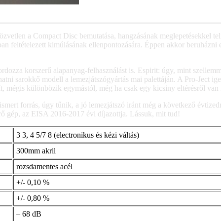
zvetlen a Compact Disc bemutatása, hangzásának meglepetésekkel teli 
an feltételezett kimúlásának ellenpontozására. Éppen akkor beruházni eg
zza korszerű alapanyag-felhasználást is. Espirit: úgy, mint szellemmel,
ni sarokkő modell a lemezjátszógyártás mai palettáján. A Pro-Ject ige
, mégis különbözik egymástól, még ha csak egy kicsiny eltérésről van i
mert forrás, úgy tűnik, a jó lemezjátszó iránt még a következő évtized
erő gép, az EISA 2016-2017 évi díjazottja. Lássuk, mit tud!
3 3, 4 5/7 8 (electronikus és kézi váltás)
300mm akril
rozsdamentes acél
+/- 0,10 %
+/- 0,80 %
– 68 dB