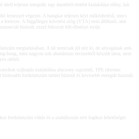
ell teljesen integrált, egy darabból történt kialakítása előny, bár
lító lemezzel végezni. A hangkar teljesen kézi működtetésű, nincs
t a lemezre. A függőleges követési szög (VTA) nem állítható, ami
anciát biztosít, ezzel fokozott hifi-élményt nyújt.
ulatszám megtartásában. A tál nemcsak jól néz ki, de anyagának anti-
seng-bong, mint nagyon sok alumínium ötvözetből készült társa, nem
yes okból.
nyított szíjhajtás kialakítása alacsony zajszintű, TPE (thermo
 biztosabb fordulatszám tartást biztosít és kevesebb energiát használ.
kus fordulatszám váltás és a szabályozás erre logikus lehetőséget