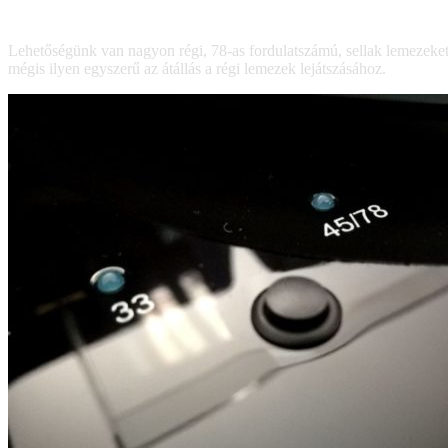
Lehetőségünk van nagyon régi, 78-as fordulatszámú, sellak lemezeket
mégis ilyen egyszerű az átállás a régi lemezek lejátszásához.