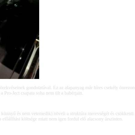
örekvéseinek gondolatával. Ez az alapanyag már híres csekély önrezonan
 a Pro-Ject csapata soha nem ült a babérjain.
könnyű és nem vetemedik) növeli a struktúra merevségét és csökkenti a
lőállítási költsége miatt nem igen fordul elő alacsony árszinten.