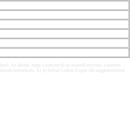
szó. Az látszik, hogy a koncepció az audiofil tervezés, a karbon-
vitelezett berendezés. Az új Debut Carbon Espirit SB megjelenésének