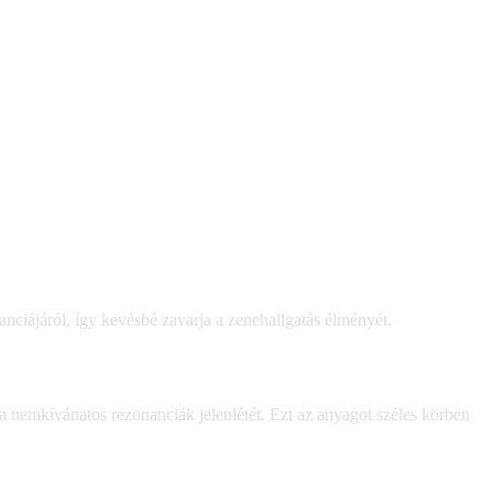
ciájáról, így kevésbé zavarja a zenehallgatás élményét.
 nemkívánatos rezonanciák jelenlétét. Ezt az anyagot széles körben