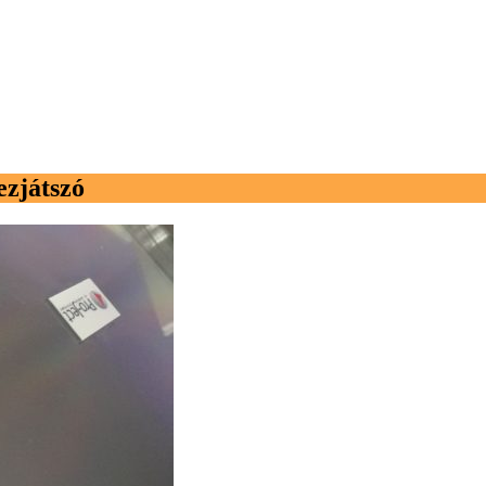
ezjátszó