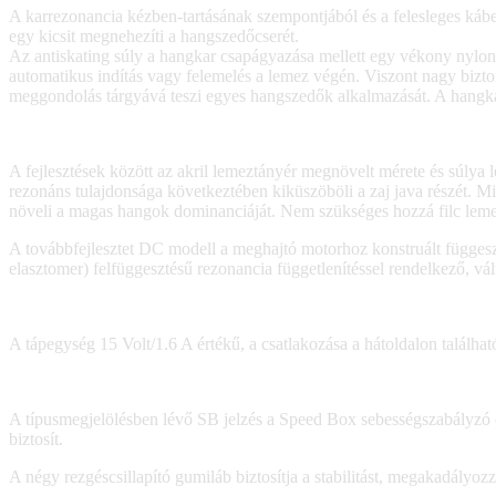
A karrezonancia kézben-tartásának szempontjából és a felesleges kábelc
egy kicsit megnehezíti a hangszedőcserét.
Az antiskating súly a hangkar csapágyazása mellett egy vékony nylon s
automatikus indítás vagy felemelés a lemez végén. Viszont nagy bizto
meggondolás tárgyává teszi egyes hangszedők alkalmazását. A hangkar 
A fejlesztések között az akril lemeztányér megnövelt mérete és súlya 
rezonáns tulajdonsága következtében kiküszöböli a zaj java részét. M
növeli a magas hangok dominanciáját. Nem szükséges hozzá filc lemez
A továbbfejlesztet DC modell a meghajtó motorhoz konstruált függesztő
elasztomer) felfüggesztésű rezonancia függetlenítéssel rendelkező, vál
A tápegység 15 Volt/1.6 A értékű, a csatlakozása a hátoldalon találhat
A típusmegjelölésben lévő SB jelzés a Speed Box sebességszabályzó és 
biztosít.
A négy rezgéscsillapító gumiláb biztosítja a stabilitást, megakadályozz