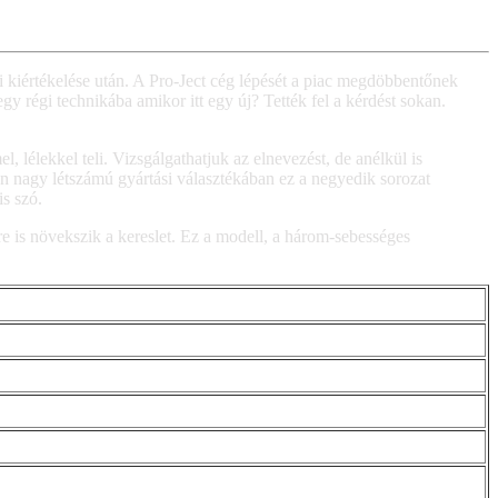
kiértékelése után. A Pro-Ject cég lépését a piac megdöbbentőnek
y régi technikába amikor itt egy új? Tették fel a kérdést sokan.
 lélekkel teli. Vizsgálgathatjuk az elnevezést, de anélkül is
n nagy létszámú gyártási választékában ez a negyedik sorozat
s szó.
re is növekszik a kereslet. Ez a modell, a három-sebességes