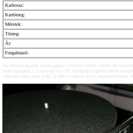
Karhossz:
Kartömeg:
Méretek:
Tömeg:
Ár:
Forgalmazó:
Ha röviden akarjuk összefoglalni: a Debut Carbon Espirit SB nemcsak 
szálas hangkar, a 3 sebesség és a DC tápegység logikus, kevés szolgá
célja nem más, mint, hogy új mércét állítson fel az alapoktól néhány l