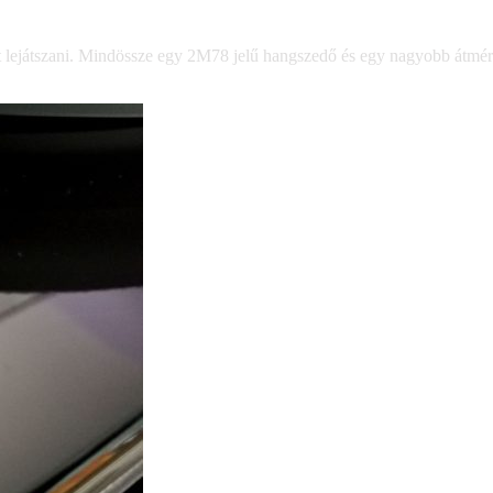
 lejátszani. Mindössze egy 2M78 jelű hangszedő és egy nagyobb átmérő