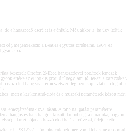
, de a hangszedő cseréjét is ajánljuk. Még akkor is, ha úgy ítéljük
Ject cég megemlékezik a Beatles együttes történelmi, 1964–es
l gyártásba.
gyárilag beszerelt Ortofon 2MRed hangszedővel pop/rock lemezek
yobb értéke az elliptikus profilú tűhegy, ami jól fekszi a barázdákat,
talmas az elért hangzás. Természetszerűleg nem kápráztat el a legtöbb
ás.
hoz, mert a kar konstrukciója és a műszaki paraméterek között mért
 lemezjátszóinak kvalitásait. A több hallgatási paraméterre –
ételen a hangos és halk hangok közötti különbség, a dinamika, nagyon
helység akusztikájának hozzáadott hatása művészi, felejthetetlen.
észítette (LPX1238) talán mindenkinek meg van. Helyszíne a soproni