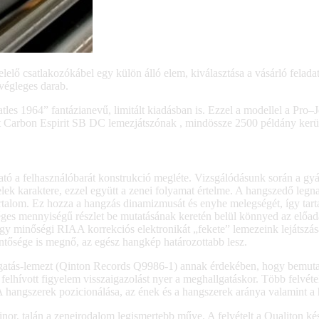
lő csatlakozókábel egy külön álló elem, kiválasztása a vásárló feladata
égleges darab.
es 1964” fantázianevű, limitált kiadásban is. Ezzel a modellel a Pro–
ut Carbon Espirit SB DC lemezjátszónak , mindössze 2500 példány kerü
ítható a felhasználóbarát konstrukció megléte. Vizsgálódásunk során a 
elek karaktere, ezzel együtt a zenei folyamat értelme. A hangszedő legnag
 tartalom. Ez hozza a hangzás dinamizmusát és enyhe melegségét, így tar
es mennyiségű részlet be mutatásának keretén belül könnyed az előad
y minőségi RIAA korrekciós elektronikát „fekete” lemezeink lejátszásá
lentősége is megnő, az egész hangkép határozottabb lesz.
ogatás-lemezt (Qinton Records Q9986-1) annak érdekében, hogy bemutassa
– felhívott figyelem visszaigazolást nyer a meghallgatáskor. Több felv
 A hangszerek pozicionálása, az ének és a hangszerek aránya valamint a 
nor, talán a zeneirodalom legismertebb műve. A felvételt a Qualiton k