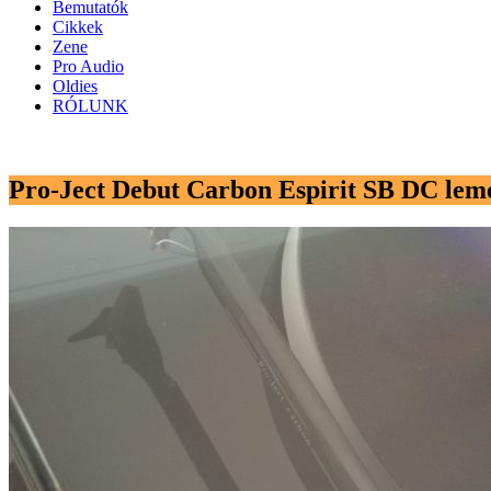
Bemutatók
Cikkek
Zene
Pro Audio
Oldies
RÓLUNK
Pro-Ject Debut Carbon Espirit SB DC lem