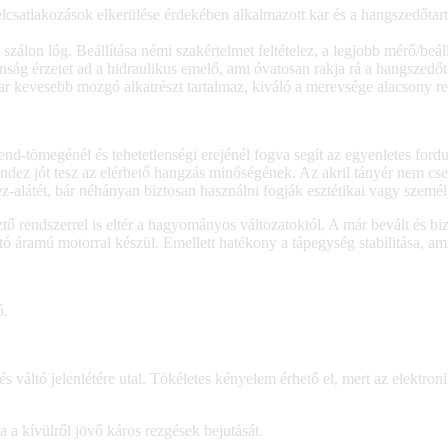
satlakozások elkerülése érdekében alkalmazott kar és a hangszedőtartó sh
zálon lóg. Beállítása némi szakértelmet feltételez, a legjobb mérő/beál
nság érzetet ad a hidraulikus emelő, ami óvatosan rakja rá a hangszedő
kevesebb mozgó alkatrészt tartalmaz, kiváló a merevsége alacsony rezon
lend-tömegénél és tehetetlenségi erejénél fogva segít az egyenletes ford
indez jót tesz az elérhető hangzás minőségének. Az akril tányér nem c
-alátét, bár néhányan biztosan használni fogják esztétikai vagy személ
 rendszerrel is eltér a hagyományos változatoktól. A már bevált és bizo
tó áramú motorral készül. Emellett hatékony a tápegység stabilitása, ami
ó.
váltó jelenlétére utal. Tökéletes kényelem érhető el, mert az elektroni
a a kívülről jövő káros rezgések bejutását.