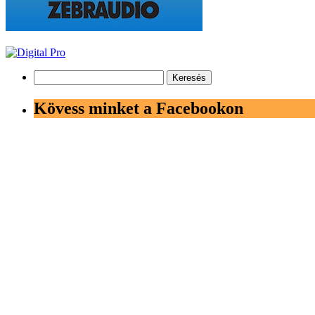
Keresés:
Kövess minket a Facebookon