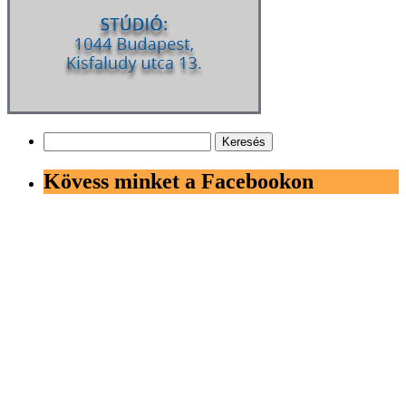
Keresés:
Kövess minket a Facebookon