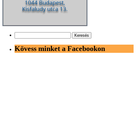
Keresés:
Kövess minket a Facebookon