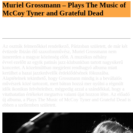
Muriel Grossmann – Plays The Music of
McCoy Tyner and Grateful Dead
Az osztrák felmenőkkel rendelkező, Párizsban született, de már két
évtizede Ibizán élő szaxofonművész, Muriel Grossmann nem
ismeretlen a magyar közönség előtt. A muzsikus néhány
évvel ezelőtt az egyik patinás jazz-klubunkban tartott nagysikerű
koncertet. A közelmúltban megjelent rendhagyó albuma miatt
kerülhet a hazai jazzkedvelők érdeklődésének fókuszába.
Alaptételnek tekinthető, hogy Grossmann mindig is a bevállalós
művészek közé tartozott, mert bátran hozzá mer nyúlni a régmúlt
idők ikonikus felvételeihez, mégpedig azzal a szándékkal, hogy a
vitathatatlan értékeket megtartva valami újat hozzon létre. Az előadó
új albuma, a Plays The Music of McCoy Tyner and Grateful Dead is
ebben a szellemben született.