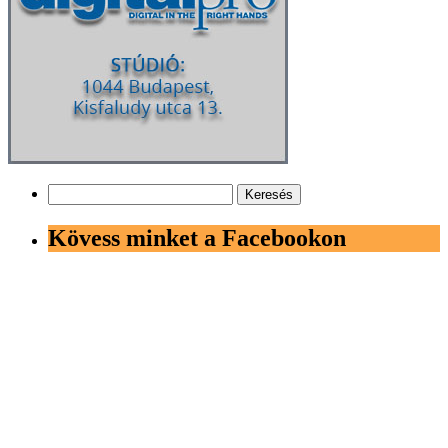
Keresés:
Kövess minket a Facebookon