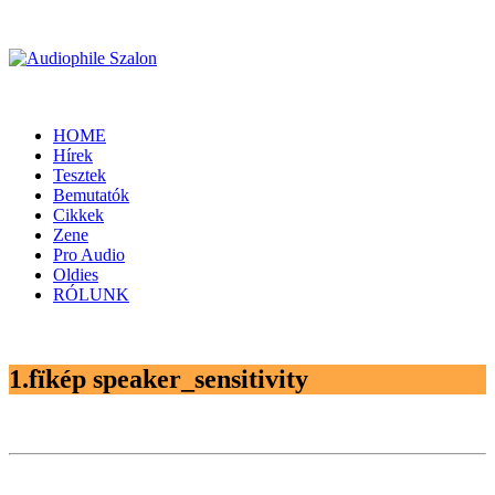
HOME
Hírek
Tesztek
Bemutatók
Cikkek
Zene
Pro Audio
Oldies
RÓLUNK
1.fïkép speaker_sensitivity