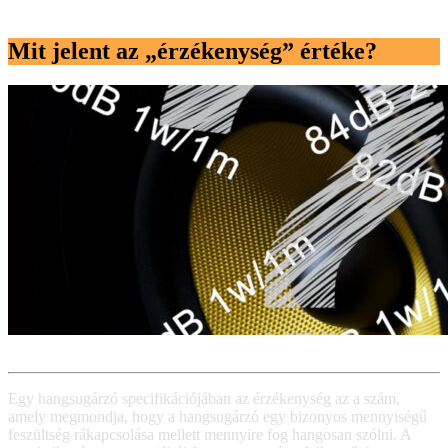
Mit jelent az „érzékenység” értéke?
Egy hangsugárzó specifikációjában az érzékenység az a szám,
amely megmondja, hogy a hangsugárzó egy bizonyos mennyiségű
feszültség rákapcsolása mellett mennyire fog hangosan szólni. A