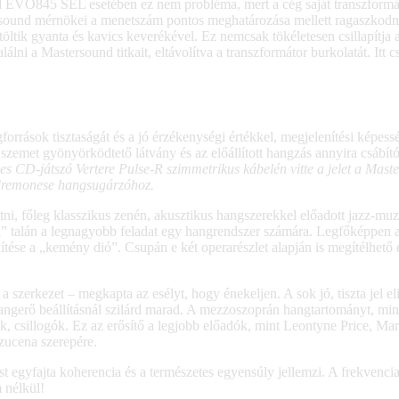
EVO845 SEL esetében ez nem probléma, mert a cég saját transzformátora
ound mérnökei a menetszám pontos meghatározása mellett ragaszkodnak
ltik gyanta és kavics keverékével. Ez nemcsak tökéletesen csillapítja a
lni a Mastersound titkait, eltávolítva a transzformátor burkolatát. Itt 
rrások tisztaságát és a jó érzékenységi értékkel, megjelenítési képes
 szemet gyönyörködtető látvány és az előállított hangzás annyira csábító,
CD-játszó Vertere Pulse-R szimmetrikus kábelén vitte a jelet a Maste
l Cremonese hangsugárzóhoz.
i, főleg klasszikus zenén, akusztikus hangszerekkel előadott jazz-mu
a” talán a legnagyobb feladat egy hangrendszer számára. Legfőképpen 
ése a „kemény dió”. Csupán e két operarészlet alapján is megítélhető 
a szerkezet – megkapta az esélyt, hogy énekeljen. A sok jó, tiszta jel e
gerő beállításnál szilárd marad. A mezzoszoprán hangtartományt, mint 
tek, csillogók. Ez az erősítő a legjobb előadók, mint Leontyne Price, M
zucena szerepére.
ást egyfajta koherencia és a természetes egyensúly jellemzi. A frekven
 nélkül!