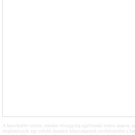
A láncelmélet szerint, minden részegység egyformán fontos alapon, egy
meghatározók egy erősítő-áramkör képességeinek továbbvitelére a han