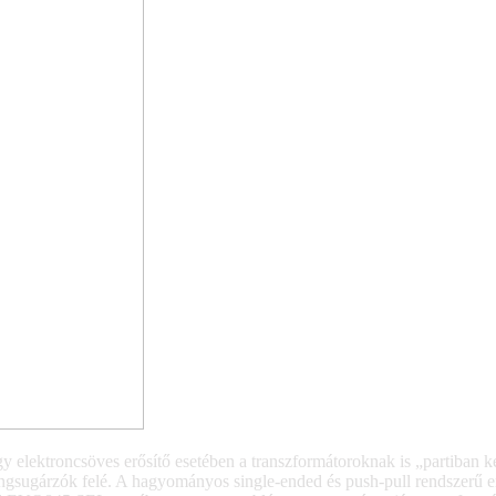
 elektroncsöves erősítő esetében a transzformátoroknak is „partiban ke
gsugárzók felé. A hagyományos single-ended és push-pull rendszerű er