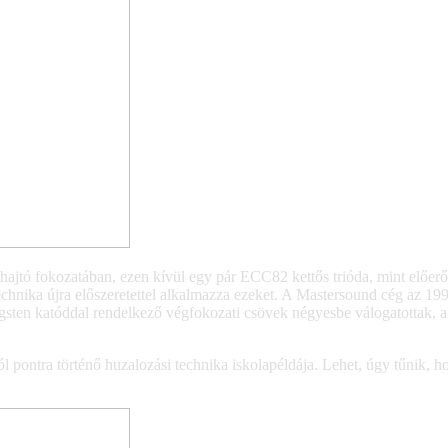
jtó fokozatában, ezen kívül egy pár ECC82 kettős trióda, mint előerős
chnika újra előszeretettel alkalmazza ezeket. A Mastersound cég az 19
ten katóddal rendelkező végfokozati csövek négyesbe válogatottak, a 
 pontra történő huzalozási technika iskolapéldája. Lehet, úgy tűnik, 