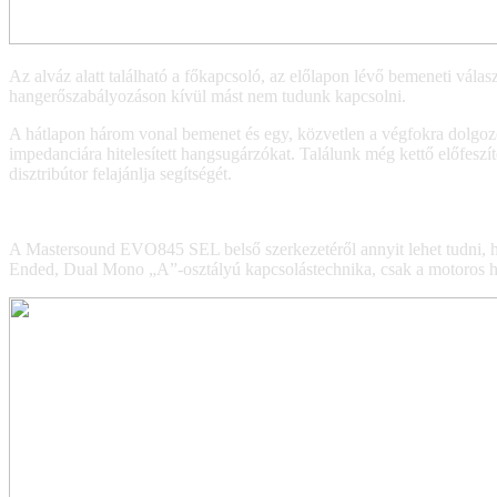
Az alváz alatt található a főkapcsoló, az előlapon lévő bemeneti vála
hangerőszabályozáson kívül mást nem tudunk kapcsolni.
A hátlapon három vonal bemenet és egy, közvetlen a végfokra dolgoz
impedanciára hitelesített hangsugárzókat. Találunk még kettő előfeszí
disztribútor felajánlja segítségét.
A Mastersound EVO845 SEL belső szerkezetéről annyit lehet tudni, hog
Ended, Dual Mono „A”-osztályú kapcsolástechnika, csak a motoros hang