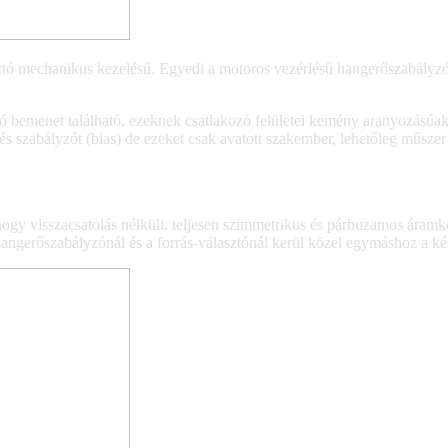
sztó mechanikus kezelésű. Egyedi a motoros vezérlésű hangerőszabályzó 
ó bemenet található, ezeknek csatlakozó felületei kemény aranyozásúa
tés szabályzót (bias) de ezeket csak avatott szakember, lehetőleg műsze
y visszacsatolás nélküli, teljesen szimmetrikus és párhuzamos áramköri
erőszabályzónál és a forrás-választónál kerül közel egymáshoz a két j