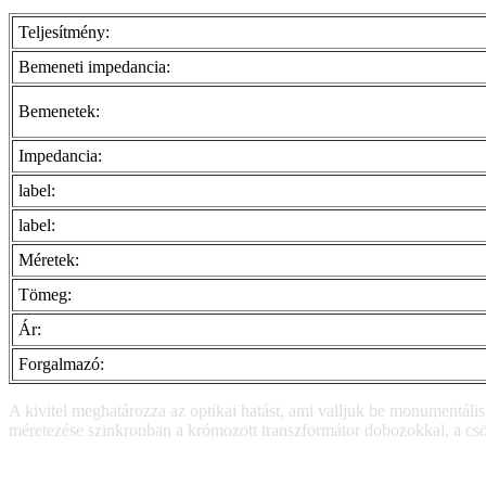
Teljesítmény:
Bemeneti impedancia:
Bemenetek:
Impedancia:
label:
label:
Méretek:
Tömeg:
Ár:
Forgalmazó:
A kivitel meghatározza az optikai hatást, ami valljuk be monumentális
méretezése szinkronban a krómozott transzformátor dobozokkal, a csöve