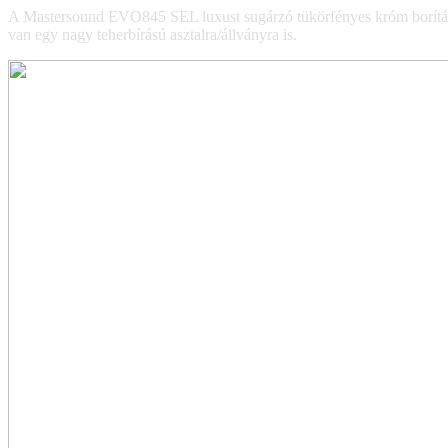
A Mastersound EVO845 SEL luxust sugárzó tükörfényes króm borítása 
van egy nagy teherbírású asztalra/állványra is.