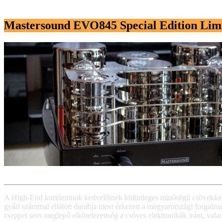
Mastersound EVO845 Special Edition Lim
A High-End kuriózumok kedvelőinek különleges minőségű csövekkel k
gyári számmal ellátott darabja most érkezett a magyarországi forgalm
cseppet sem meglepő elkötelezettség a csöves elektronikák iránt, val