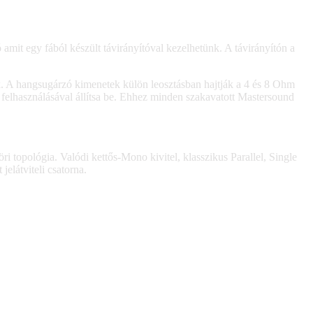
amit egy fából készült távirányítóval kezelhetünk. A távirányítón a
k. A hangsugárzó kimenetek külön leosztásban hajtják a 4 és 8 Ohm
r felhasználásával állítsa be. Ehhez minden szakavatott Mastersound
 topológia. Valódi kettős-Mono kivitel, klasszikus Parallel, Single
elátviteli csatorna.