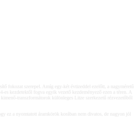
ítő fokozat szerepel. Amíg egy-két évtizeddel ezelőtt, a nagyméretű
94-es kezdetektől fogva egyik vezető kezdeményező ezen a téren. A
kimenő-transzformátorok különleges Litze szerkezetű rézvezetőből
hogy ez a nyomtatott áramkörök korában nem divatos, de nagyon jól