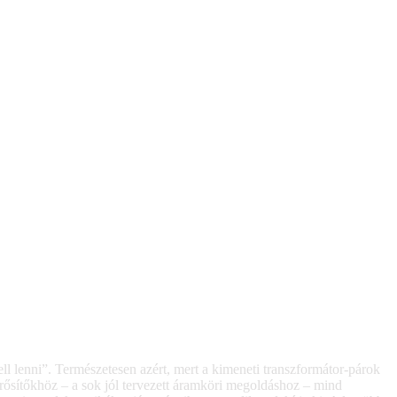
ll lenni”. Természetesen azért, mert a kimeneti transzformátor-párok
ősítőkhöz – a sok jól tervezett áramköri megoldáshoz – mind