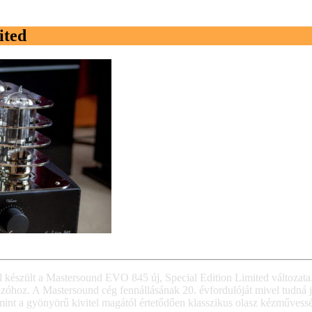
ited
észült a Mastersound EVO 845 új, Special Edition Limited változata.
azóhoz. A Mastersound cég fennállásának 20. évfordulóját mivel tudná 
amint a gyönyörű kivitel magától értetődően klasszikus olasz kézművess