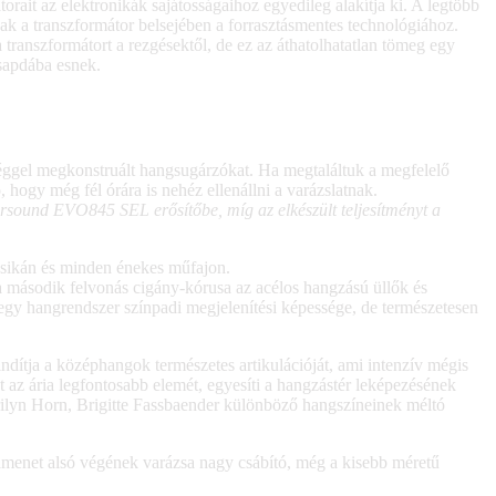
it az elektronikák sajátosságaihoz egyedileg alakítja ki. A legtöbb
 a transzformátor belsejében a forrasztásmentes technológiához.
 transzformátort a rezgésektől, de ez az áthatolhatatlan tömeg egy
csapdába esnek.
séggel megkonstruált hangsugárzókat. Ha megtaláltuk a megfelelő
 hogy még fél órára is nehéz ellenállni a varázslatnak.
rsound EVO845 SEL erősítőbe, míg az elkészült teljesítményt a
zsikán és minden énekes műfajon.
a második felvonás cigány-kórusa az acélos hangzású üllők és
egy hangrendszer színpadi megjelenítési képessége, de természetesen
lindítja a középhangok természetes artikulációját, ami intenzív mégis
az ária legfontosabb elemét, egyesíti a hangzástér leképezésének
arilyn Horn, Brigitte Fassbaender különböző hangszíneinek méltó
ciamenet alsó végének varázsa nagy csábító, még a kisebb méretű