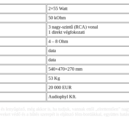
2×55 Watt
50 kOhm
3 nagy-szintű (RCA) vonal
1 direkt végfokozati
4 – 8 Ohm
data
data
540×470×270 mm
53 Kg
20 000 EUR
Audiophyl Kft.
 és lenyűgöző, még akkor is, ha tudjuk, vannak ettől „elrettentően” nag
ket védő és a hűtés szerepét is eljátszó fém-bordákkal, együttes hatás