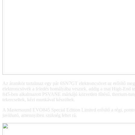
Az áramkör tartalmaz egy pár 6SN7GT elektroncsövet az erősítő megha
elektroncsövek a feledés homályába vesztek, addig a mai High-End te
845-ben alkalmazott PSVANE márkájú közvetlen fűtésű, thorium-tungs
tekercseltek, kézi munkával készültek.
A Mastersound EVO845 Special Edition Limited erősítő a régi, pontról
javítható, amennyiben szükség lehet rá.