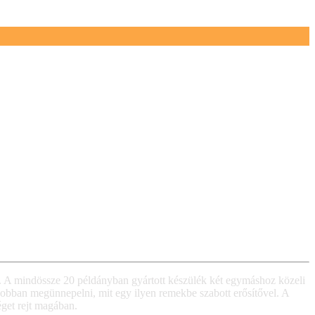
 A mindössze 20 példányban gyártott készülék két egymáshoz közeli
jobban megünnepelni, mit egy ilyen remekbe szabott erősítővel. A
éget rejt magában.