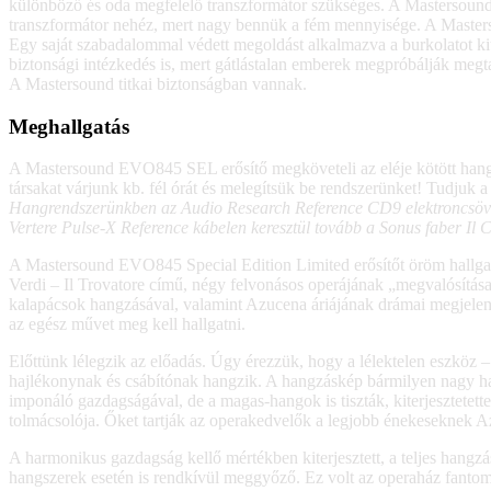
különböző és oda megfelelő transzformátor szükséges. A Mastersound 
transzformátor nehéz, mert nagy bennük a fém mennyisége. A Masters
Egy saját szabadalommal védett megoldást alkalmazva a burkolatot kitö
biztonsági intézkedés is, mert gátlástalan emberek megpróbálják megtalá
A Mastersound titkai biztonságban vannak.
Meghallgatás
A Mastersound EVO845 SEL erősítő megköveteli az eléje kötött hangfo
társakat várjunk kb. fél órát és melegítsük be rendszerünket! Tudjuk a
Hangrendszerünkben az Audio Research Reference CD9 elektroncsöves 
Vertere Pulse-X Reference kábelen keresztül tovább a Sonus faber I
A Mastersound EVO845 Special Edition Limited erősítőt öröm hallgatn
Verdi – Il Trovatore című, négy felvonásos operájának „megvalósítás
kalapácsok hangzásával, valamint Azucena áriájának drámai megjelenít
az egész művet meg kell hallgatni.
Előttünk lélegzik az előadás. Úgy érezzük, hogy a lélektelen eszköz – 
hajlékonynak és csábítónak hangzik. A hangzáskép bármilyen nagy han
imponáló gazdagságával, de a magas-hangok is tiszták, kiterjesztetet
tolmácsolója. Őket tartják az operakedvelők a legjobb énekeseknek A
A harmonikus gazdagság kellő mértékben kiterjesztett, a teljes hangz
hangszerek esetén is rendkívül meggyőző. Ez volt az operaház fantom