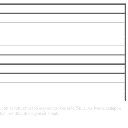
yobb és robusztusabb elektroncsöves erősítők is. Az íves oldallapok
ban, rendkívüli eleganciát adnak.