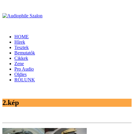
HOME
Hírek
Tesztek
Bemutatók
Cikkek
Zene
Pro Audio
Oldies
RÓLUNK
2.kép