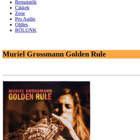
Bemutatók
Cikkek
Zene
Pro Audio
Oldies
RÓLUNK
Muriel Grossmann Golden Rule