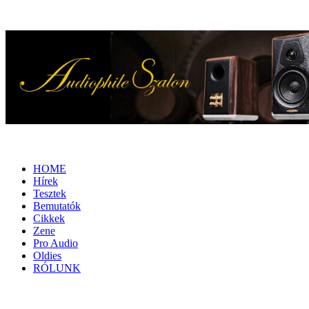
HOME
Hírek
Tesztek
Bemutatók
Cikkek
Zene
Pro Audio
Oldies
RÓLUNK