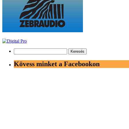
Keresés:
Kövess minket a Facebookon