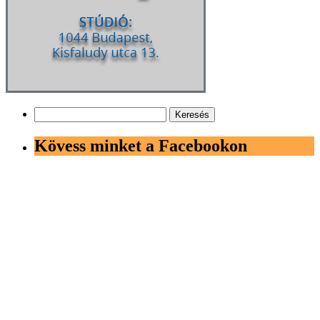
Keresés:
Kövess minket a Facebookon