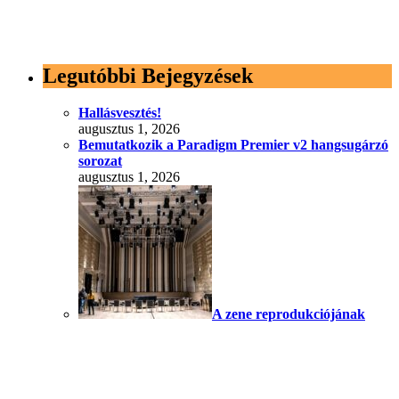
Legutóbbi Bejegyzések
Hallásvesztés!
augusztus 1, 2026
Bemutatkozik a Paradigm Premier v2 hangsugárzó
sorozat
augusztus 1, 2026
A zene reprodukciójának
fizikája
július 25, 2026