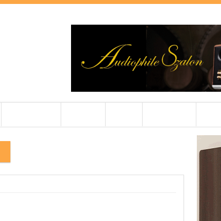
BEMUTATÓK
CIKKEK
ZENE
PRO AUDIO
OLDI
2