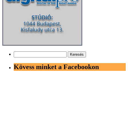
Keresés:
Kövess minket a Facebookon