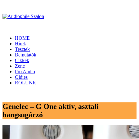
HOME
Hírek
Tesztek
Bemutatók
Cikkek
Zene
Pro Audio
Oldies
RÓLUNK
Genelec – G One aktív, asztali
hangsugárzó