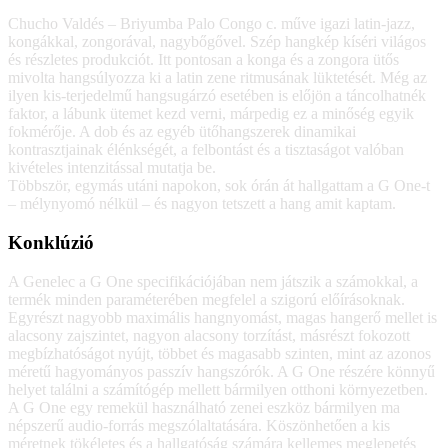
Chucho Valdés – Briyumba Palo Congo c. műve igazi latin-jazz,
kongákkal, zongorával, nagybőgővel. Szép hangkép kíséri világos
és részletes produkciót. Itt pontosan a konga és a zongora ütős
mivolta hangsúlyozza ki a latin zene ritmusának lüktetését. Még az
ilyen kis-terjedelmű hangsugárzó esetében is előjön a táncolhatnék
faktor, a lábunk ütemet kezd verni, márpedig ez a minőség egyik
fokmérője. A dob és az egyéb ütőhangszerek dinamikai
kontrasztjainak élénkségét, a felbontást és a tisztaságot valóban
kivételes intenzitással mutatja be.
Többször, egymás utáni napokon, sok órán át hallgattam a G One-t
– mélynyomó nélkül – és nagyon tetszett a hang amit kaptam.
Konklúzió
A Genelec a G One specifikációjában nem játszik a számokkal, a
termék minden paraméterében megfelel a szigorú előírásoknak.
Egyrészt nagyobb maximális hangnyomást, magas hangerő mellet is
alacsony zajszintet, nagyon alacsony torzítást, másrészt fokozott
megbízhatóságot nyújt, többet és magasabb szinten, mint az azonos
méretű hagyományos passzív hangszórók. A G One részére könnyű
helyet találni a számítógép mellett bármilyen otthoni környezetben.
A G One egy remekül használható zenei eszköz bármilyen ma
népszerű audio-forrás megszólaltatására. Köszönhetően a kis
méretnek tökéletes és a hallgatóság számára kellemes meglepetés