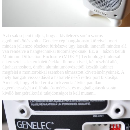
Azt csak sejteni tudjuk, hogy a kivitelezés során szoros
együttműködés volt a Genelec cég hang-konstruktőreivel, mert
minden jellemző részletet fürkészve úgy látszik, innentől minden alá
van rendelve a hangtechnikai tudományoknak. Ez, a – házon belüli
Minimum Diffraction Enclosure (MDE™) Technology titulussal
elkeresztelt – lekerekített élekkel finoman ívelt, két részből álló,
újrahasznosított, öntött, alumíniumötvözetből készült kabinet
megfelel a monitorokkal szemben támasztott követelményeknek. A
mély-hangok visszaadását a hátrafelé néző reflex port biztosítja.
Amellett, hogy el kell érni a frekvencia átvitel páratlan
egyenletességét a diffrakciós mérések és meghallgatások során
kiváló hangtéralkotási tulajdonságot is kell mutatni.