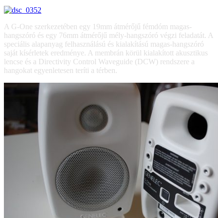
A G-One szerkezetében egy 19mm átmérőjű fémdóm magas-
hangszóró és egy 76mm átmérőjű mély-hangszóró végzi feladatát. A
speciális alapanyag felhasználású és kialakítású magas-hangszóró
saját kísérletek eredménye. A membrán körül kialakított akusztikus
lencse és a Directivity Control Waveguide (DCW) rendszere a
hangokat egyenletesen teríti a térben.