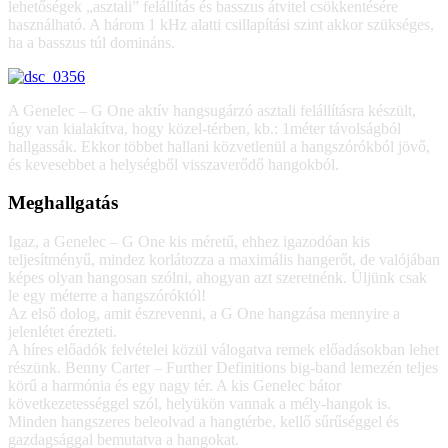
lehetőségek „asztali” felállítás és basszus átvitel csökkentésére
használható. A három 1 kHz alatti csillapítási szint akkor szükséges,
ha a basszus túl domináns.
A Genelec – G One aktív hangsugárzó asztali felállításra készült,
úgy van kialakítva, hogy közel-térben, kb.: 1méter távolságból
hallgassák. Ekkor többet hallani közvetlenül a hangszórókból jövő,
és kevesebbet a helységből visszaverődő hangokból.
Meghallgatás
Igaz, a Genelec – G One kis méretű, ehhez igazodóan kis
teljesítményű, mindez korlátozza a maximális hangerőt, de valójában
képes olyan hangosan szólni, ahogyan azt szeretnénk. Üljünk csak
le egy méterre a hangszóróktól!
Az első dolog, amit észrevenni, a G One hangzása mennyire a
jelenlétet érezteti.
A híres előadók felvételei közül válogatva remek előadásokban lehet
részünk. Benny Carter – Further Definitions big-band lemezén teljes
körű a harmónia és egy nagy tér. A kis Genelec bátor
következetességgel szól, helyükön vannak a mély-hangok is.
Minden hangszeres beleolvad a hangtérbe, kellő sűrűséggel és
gazdagsággal bemutatva a hangokat.