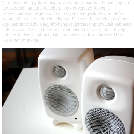
Egy kisméretű, gyakorlatilag az asztalon szabadon álló hangsugárzó
tervezésénél, annak érdekében, hogy egyenletes legyen a
frekvenciamenet és jellemzően jó legyen a teljesítmény, rendkívül
sokat kellett a tervezőknek „elkövetni”. Kézenfekvő tehát, elsőként
egy igen innovatív, a legjobb hanglesugárzásra optimalizált kabinetet
kell tervezni. Az első benyomásként jelentkező, a szemnek hízelgő,
puha és kellemes kabinet alakja a neves ipari formatervező Harri
Koskinen munkája.