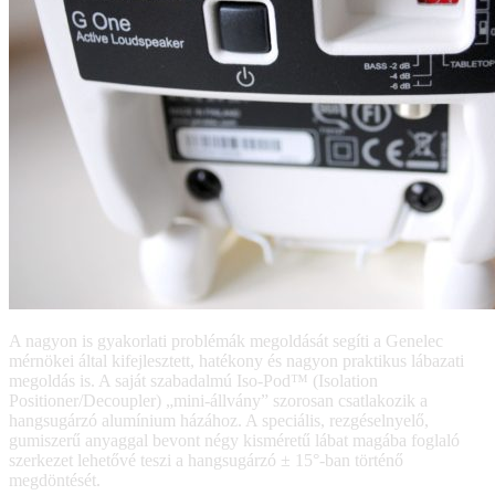
A nagyon is gyakorlati problémák megoldását segíti a Genelec
mérnökei által kifejlesztett, hatékony és nagyon praktikus lábazati
megoldás is. A saját szabadalmú Iso-Pod™ (Isolation
Positioner/Decoupler) „mini-állvány” szorosan csatlakozik a
hangsugárzó alumínium házához. A speciális, rezgéselnyelő,
gumiszerű anyaggal bevont négy kisméretű lábat magába foglaló
szerkezet lehetővé teszi a hangsugárzó ± 15°-ban történő
megdöntését.