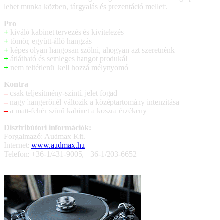
lehet munka közben, tárgyalás és prezentáció mellett.
Pro
+
kiváló kabinet tervezés és kivitelezés
+
tömör, együtt-álló hangzás
+
képes olyan hangosan szólni, ahogyan azt szeretnénk
+
átlátható és semleges hangot produkál
+
nem feltétlenül kell hozzá mélynyomó
Kontra
–
csak teljesítmény-szintű jelet fogad
–
nagy hangerőnél változik a középtartomány intenzitása
–
a matt-fehér színű kabinet a koszra érzékeny
Disztribútori információk:
Forgalmazó: Audmax Kft.
Internet:
www.audmax.hu
Telefon: +36-1/431-9005, +36-1/203-6652