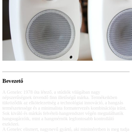
Bevezető
A Genelec 1978 óta létező, a stúdiók világában nagy
népszerűségnek örvendő finn illetőségű márka. Termékeikben
tükröződik az elkötelezettség a technológiai innováció, a hangzás
természetessége és a minimalista formatervezés kombinációja iránt.
Sok kiváló és márkás felvételi-hangrendszer végén megtalálhatók
hangsugárzóik, mint a hangmérnök legfontosabb kontrolláló
eszközei.
A Genelec elismert, nagynevű gyártó, aki miniméretben is meg tudja