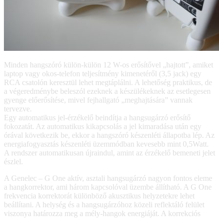
Minden hangszóró külön-külön 12 W-os erősítővel „hajtott”, amiket
laptop vagy okos-telefon teljesítmény kimenetéről (3,5 jack) egy
RCA csatolón keresztül lehet megtáplálni. A lehetőség praktikus, de
a végeredménybe beleszól ezeknek a készülékeknek az esetlegesen
gyenge előerősítése, mivel fejhallgató „meghajtására” vannak
tervezve.
Egy automatikus jel-érzékelő beindítja a hangsugárzó erősítő
fokozatát. Az automatikus kikapcsolás a jel kimaradása után egy
órával következik be, ekkor a hangszóró készenléti állapotba lép. Az
energiafogyasztás készenléti üzemmódban kevesebb mint 0,5Watt.
A rendszer automatikusan újraindul, amint az érzékelő bemeneti jelet
észlel.
A Genelec – G One aktív, asztali hangsugárzó nagyon fontos eleme
a hangkorrektor, ami három kapcsolóval üzembe állítható. A G One
frekvencia korrektorát különböző akusztikus helyzetekre lehet
beállítani. A helység és a hangsugárzóhoz közeli reflektáló felület
viszonya határozza meg a mély-hangok energiáját. A korrekciós