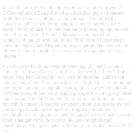
Játsszunk audiofil felvételt amin egyből hallani, hogy milyen jó is a
G One valójában! Baden Powell az akusztikus gitár nagymestere
Solitude on Guitar c. albumán, amolyan kapaszkodót nyújt a
hangzás megítélésében. Nem találunk csúnya felrakódásokat és
durva előrenyomulást, a felvételeket hangsúlyosan mutatja, de nem
túloz el semmit sem. A Genelec lényegesen átláthatóbb és
semlegesebb hangot produkál, mint a többi hasonló hangsugárzó
ebben a kategóriában. Meghallani, hogy a hangfelvételeken valami
milyen jó, vagy mennyire rossz, vagy esetleg aránytalanul el van
túlozva.
A rockzene kedvelőinek elengedhetetlen egy „C” betűs csapat a
Chicago – Chicago Transit Authority c. lemezéről az I’am A Man c.
opusz. Meg lehet „döngetni” vele a kis monitorokat. Csínján kell
bánni a hangerővel! Nemcsak azért mert a G One kicsi, nem mintha
nem tudná lekövetni a dinamikai csúcsokat, csak egy picit változik a
középtartomány intenzitása és ezáltal a hangszín is elmegy egy kicsit
más irányba. Mindettől függetlenül, könyörtelenül kimutatja, ha a
felvételben nincsenek rendben a magas hangok. Azt figyelembe kell
venni, hogy igazán apró hangszórók dolgoznak a dobozban.
Amennyiben nem vágyunk a lehető legnagyobb zsigeri hatásra rock
zenét is hallgathatunk, de ne becsüljük alá a meghökkentő
teljesítményt! A hangzási balansz ekkora „nyomás alatt” is élvezhető
volt.