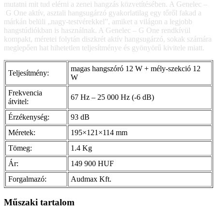
mutatni mit tud elérni a zenei hangzás közvetítésében. A Genelec –
G One aktív, asztali hangsugárzó gyakorlatilag egy tőről fakad a
márkán belüli „nagy-testvérekkel”, amiket a világon a legjobb
hangstúdiókban is használnak. A Genelec – G One rendkívül
kompakt, méretei folytán diszkrét aktív hangsugárzó, sokak számára
meglepően hat hihetetlen teljesítménye és gyönyörű kivitele miatt.
magas hangszóró 12 W + mély-szekció 12
Teljesítmény:
W
Frekvencia
67 Hz – 25 000 Hz (-6 dB)
átvitel:
Érzékenység:
93 dB
Méretek:
195×121×114 mm
Tömeg:
1.4 Kg
Ár:
149 900 HUF
Forgalmazó:
Audmax Kft.
Műszaki tartalom