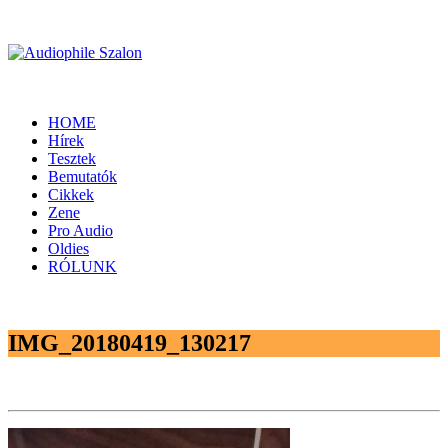
HOME
Hírek
Tesztek
Bemutatók
Cikkek
Zene
Pro Audio
Oldies
RÓLUNK
IMG_20180419_130217