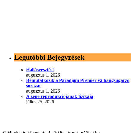
Legutóbbi Bejegyzések
Hallásvesztés!
augusztus 1, 2026
Bemutatkozik a Paradigm Premier v2 hangsugárzó
sorozat
augusztus 1, 2026
A zene reprodukciójának fizikája
július 25, 2026
© Minden jog fenntartva! - 2026 - HangzasVilag.hu