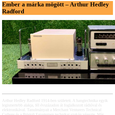
Ember a márka mögött – Arthur Hedley
Radford
Arthur Hedley Radford 1914-ben született. A hangtechnika egyik
legismertebb alakja, fél évszázadon át foglalkozott rádióval és
elektronikával. Tanulmányait a Merchant Venturers Technical
College és a Bristoli Egyetemen technikai szakán végezte. Már