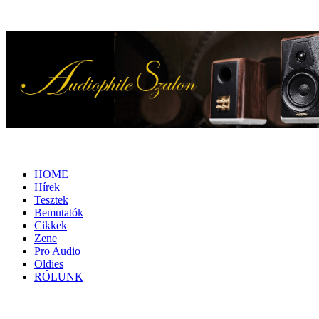
HOME
Hírek
Tesztek
Bemutatók
Cikkek
Zene
Pro Audio
Oldies
RÓLUNK