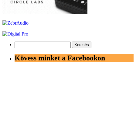
Keresés:
Kövess minket a Facebookon