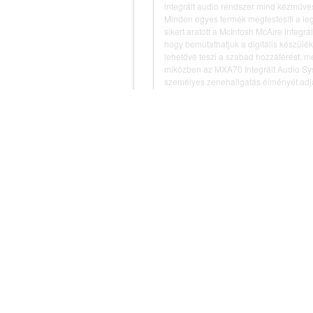
integrált audio rendszer mind kézműve
Minden egyes termék megtestesíti a leg
sikert aratott a McIntosh McAire integrá
hogy bemutathatjuk a digitális készülé
lehetővé teszi a szabad hozzáférést, m
miközben az MXA70 Integrált Audio Sys
személyes zenehallgatás élményét adja
A
Krell Industries
ez-évben bemutatja f