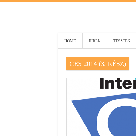
HOME
HÍREK
TESZTEK
CES 2014 (3. RÉSZ)