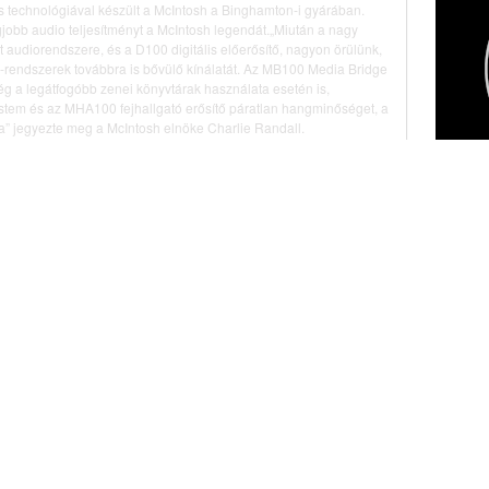
s technológiával készült a McIntosh a Binghamton-i gyárában.
jobb audio teljesítményt a McIntosh legendát.„Miután a nagy
lt audiorendszere, és a D100 digitális előerősítő, nagyon örülünk,
k-rendszerek továbbra is bővülő kínálatát. Az MB100 Media Bridge
ég a legátfogóbb zenei könyvtárak használata esetén is,
tem és az MHA100 fejhallgató erősítő páratlan hangminőséget, a
” jegyezte meg a McIntosh elnöke Charlie Randall.
ennállásuk 33 éves történetének legforradalmibb