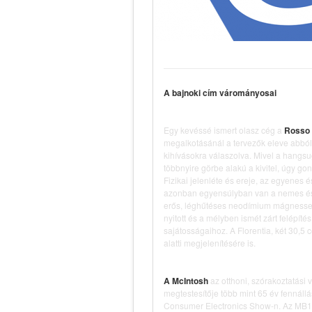
A bajnoki cím várományosai
Egy kevéssé ismert olasz cég a
Rosso 
megalkotásánál a tervezők eleve abból
kihívásokra válaszolva. Mivel a hangsu
többnyire görbe alakú a kivitel, úgy gon
Fizikai jelenléte és ereje, az egyenes 
azonban egyensúlyban van a nemes és 
erős, léghűtéses neodímium mágnessel
nyitott és a mélyben ismét zárt felépí
sajátosságaihoz. A Florentia, két 30,
alatti megjelenítésére is.
A McIntosh
az otthoni, szórakoztatási
megtestesítője több mint 65 év fennállá
Consumer Electronics Show-n. Az MB10