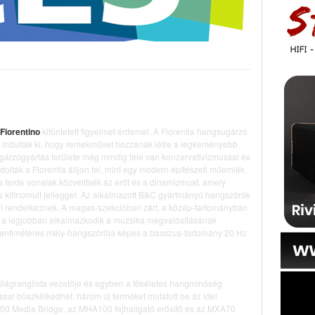
Fiorentino
kitüntetett figyelmet érdemel. A Florentia hangsugárzó
 indultak ki, hogy remekművet hozzanak létre a legkeményebb
gárzógyártás területe még mindig tele van konzervativizmussal és
dolták a Florentia álljon fel, mint egy modern építészeti műemlék.
és ferde vonalak közvetítsék az erőt és a dinamizmust, amely
kifinomult jelleggel. Az alkalmazott B&C gyártmányú hangszórók
 rendelkeznek. A magas-szekcióban zárt, a közép-tartományban
tés a legjobban alkalmazkodik a muzsika megvalósításának
5 centiméteres mély-hangszórója képes a basszus-tartomány 20 Hz
 világranglista vezetője és egyben a tökéletes hangminőség
ssal büszkélkedhet, három új terméket mutatott be az idei
0 Media Bridge, az MHA100 fejhallgató erősítő és az MXA70