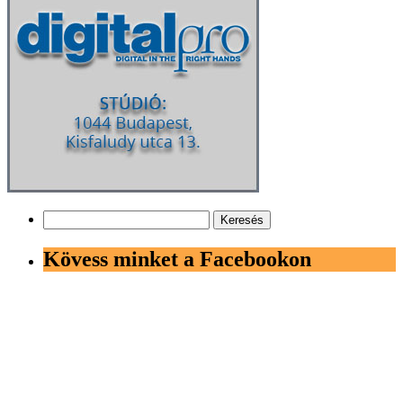
Keresés:
Kövess minket a Facebookon