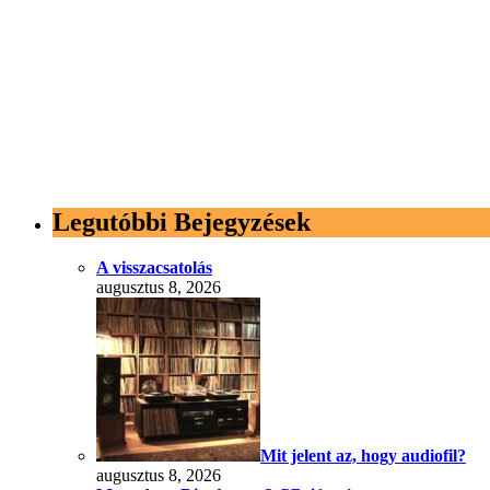
Legutóbbi Bejegyzések
A visszacsatolás
augusztus 8, 2026
Mit jelent az, hogy audiofil?
augusztus 8, 2026