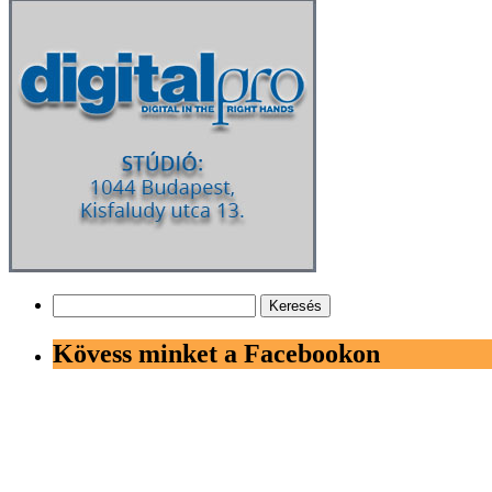
Keresés:
Kövess minket a Facebookon