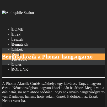
HOME
Hírek
Tesztek
Bemutatók
Cikkek
Zene
Bemutatkozik a Phonar hangsugárzó
Pro Audio
Oldies
RÓLUNK
A Phonar Akustik GmbH székhelye egy kisváros, Tarp, a nagyon
északi Németországban, nagyon közel a dán határhoz. Meg is van a
dán hatás, no nem abból adódóan, hogy sok kiváló hangszórógyártó
van Dániában, hanem, hogy sokan jönnek át dolgozni az Észak-
Német városba.