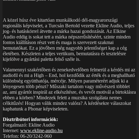
A közel húsz éve kitartóan munkálkodó dél-magyarországi
regionális képviselet, a Turcsán Bertold vezette Ekline Audio, teljes
jog- és hatáskörrel átvette a márka hazai gondozását. Az Elkine
Audio eddig is sokat tett a márka népszerűsítéséért, szinte minden
fontos kiállításon részt vett és maga is szervezett szakmai
bemutatókat. Ez a jövőben még nagyobb jelentőséget kap a cég
életében. Készleten a teljes vertikum, bemutatásra és tesztelésre
kijelölve a gyártási paletta felső széle is.
Valamennyi szakértőben és zenekedvelőben felmerül a kérdés mi az
audiofil és mi a High – End, hol kezdődik az érték és a meghallható
különbség együtthatója, mércéje. Milyen paraméterért adjuk ki a
lényegesen több pénzt? Műszaki tartalom vagy művészeti többlet
az, ami gyártót inspirál az elkészítésre, és vevőt motivál a birtoklásra
ebben a körben? Mindezek felett a muzsika szolgálata nemes
célkitűzés! Hogyan válik mindez valóra? A kérdésekre válaszokat
kaphatunk a Phonar képviseleten.
Disztribútori információk:
Forgalmazó: Ekline Audio
Internet:
www.ekline-audio.hu
Telefon: 06-20/3242-960