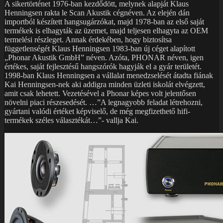
A sikertörténet 1976-ban kezdődött, melynek alapját Klaus
Henningsen rakta le Scan Akustik cégnéven. Az elején dán
importból készített hangsugárzókat, majd 1978-ban az első saját
termékek is elhagyták az üzemet, majd teljesen elhagyta az OEM
termelési részleget. Annak érdekében, hogy biztosítsa
függetlenségét Klaus Henningsen 1983-ban új céget alapított
„Phonar Akustik GmbH” néven. Azóta, PHONAR néven, igen
értékes, saját fejlesztésű hangszórók hagyják el a gyár területét.
1998-ban Klaus Henningsen a vállalat menedzselését átadta fiának
Kai Henningsen-nek aki addigra minden üzleti iskolát elvégzett,
amit csak lehetett. Vezetésével a Phonar képes volt jelentősen
növelni piaci részesedését. …”A legnagyobb feladat létrehozni,
gyártani valódi értéket képviselő, de még megfizethető hifi-
termékek széles választékát…”- vallja Kai.