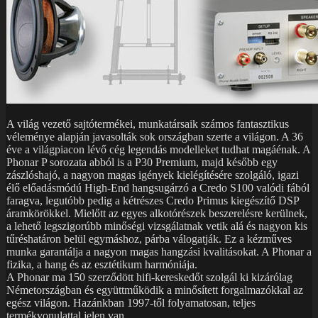
A világ vezető sajtótermékei, munkatársaik számos fantasztikus
véleménye alapján javasolták sok országban szerte a világon. A 36
éve a világpiacon lévő cég legendás modelleket tudhat magáénak. A
Phonar P sorozata abból is a P30 Premium, majd később egy
zászlóshajó, a nagyon magas igények kielégítésére szolgáló, igazi
élő előadásmódú High-End hangsugárzó a Credo S100 valódi fából
faragva, legutóbb pedig a kétrészes Credo Primus kiegészítő DSP
áramkörökkel. Mielőtt az egyes alkotórészek beszerelésre kerülnek,
a lehető legszigorúbb minőségi vizsgálatnak vetik alá és nagyon kis
tűréshatáron belül egymáshoz, párba válogatják. Ez a kézműves
munka garantálja a nagyon magas hangzási kvalitásokat. A Phonar a
fizika, a hang és az esztétikum harmóniája.
A Phonar ma 150 szerződött hifi-kereskedőt szolgál ki kizárólag
Németországban és együttműködik a minősített forgalmazókkal az
egész világon. Hazánkban 1997-től folyamatosan, teljes
termékvonulattal jelen van.