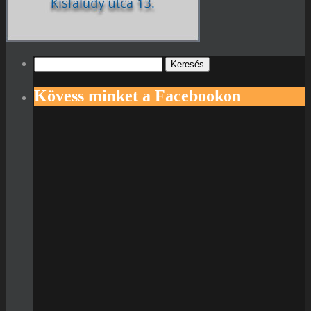
Keresés:
Kövess minket a Facebookon