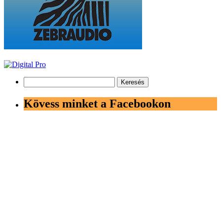
Keresés:
Kövess minket a Facebookon