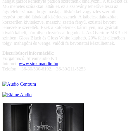
hangsugárzót keményfa padlón szeretnénk elhelyezni. A tüskéket az
M6 menetes szárakkal látták el, ez a szabvány lehetővé teszi az
ügyfelek számára, hogy másfajta tüskékkel vagy ízlés szerinti
rezgést tompító lábakkal kísérletezzenek. A kábelcsatlakozókat
korszerűen kivitelezve, masszív, szatén fényű, ezüsttel bevont
lemezekre szerelték. Ezek a kötőelemek bármilyen, ma gyártott
kiváló kábelt, bármilyen lezárással fogadnak. Az Overture MK3 két
színben: Gloss Black és Gloss White kapható, 20% felár ellenében
tölgy, mahagóni és wenge, valódi fa bevonattal készülhetnek.
Disztribútori információk:
Forgalmazó: Streamaudio Kft
Internet:
www.streamaudio.hu
Telefon: +36-30/530-6192, +36-30/211-5253