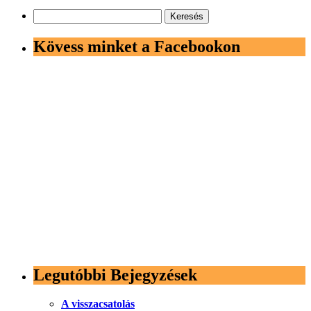
Keresés:
Kövess minket a Facebookon
Legutóbbi Bejegyzések
A visszacsatolás