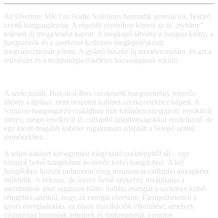
Az Overture MK3 az Audio Solutions harmadik generációs, belépő
szintű hangsugárzója. A régebbi verzióhoz képest az új „nyitány”
teljesen új megjelenést kapott. A megkapó látvány a hangszekrény, a
hangszórók és a szerkezet kellemes meglepetéskénti
megváltoztatását jelenti. A gyártó büszke új termékvonalára, és azt a
művészet és a technológia tökéletes házasságának tekinti.
A szekcionált, Box-in-a-Box szerkezetű hangszekrény jelentős
áttörés a tipikus, nem összetett kabinet-szerkezetekhez képest. A
Virtuoso hangsugárzó-családban már kitűnően vizsgázott, rendkívül
merev, mégis rendkívül jó csillapító tulajdonságokkal rendelkező, de
egy kicsit drágább kabinet rugalmasan adaptált a belépő szintű
termékekhez.
A teljes kabinet két egymást kiegészítő szekrényből áll – egy
könnyű belső hangdoboz és nehéz külső hangdoboz. A két
hangdoboz közötti poliuretán réteg rezonancia-csillapító anyagként
működik. A vékony, de merev belső szekrény továbbadja a
membránok által sugárzott háttér hullám energiát a szekrény külső
rétegéhez anélkül, hogy az energia elveszne. Elengedhetetlen a
gyors energiaátadás, az olyan oszcillációk elkerülése, amelyek
viszonylag hosszúak lehetnek és tönkretehetik a pontos