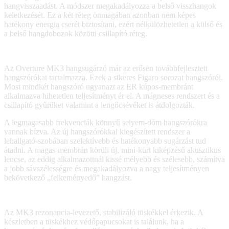
hangvisszaadást. A módszer megakadályozza a belső visszhangok
keletkezését. Ez a két réteg önmagában azonban nem képes
hatékony energia cserét biztosítani, ezért nélkülözhetetlen a külső és
a belső hangdobozok közötti csillapító réteg.
Az Overture MK3 hangsugárzó már az erősen továbbfejlesztett
hangszórókat tartalmazza. Ezek a sikeres Figaro sorozat hangszórói.
Most mindkét hangszóró ugyanazt az ER kúpos-membránt
alkalmazva hihetetlen teljesítményt ér el. A mágneses rendszert és a
csillapító gyűrűket valamint a lengőcsévéket is átdolgozták.
A legmagasabb frekvenciák könnyű selyem-dóm hangszórókra
vannak bízva. Az új hangszórókkal kiegészített rendszer a
lehallgató-szobában szelektívebb és hatékonyabb sugárzást tud
átadni. A magas-membrán körüli új, mini-kürt kiképzésű akusztikus
lencse, az eddig alkalmazottnál kissé mélyebb és szélesebb, számítva
a jobb sávszélességre és megakadályozva a nagy teljesítményen
bekövetkező „felkeményedő” hangzást.
Az MK3 rezonancia-levezető, stabilizáló tüskékkel érkezik. A
készletben a tüskékhez védőpapucsokat is találunk, ha a