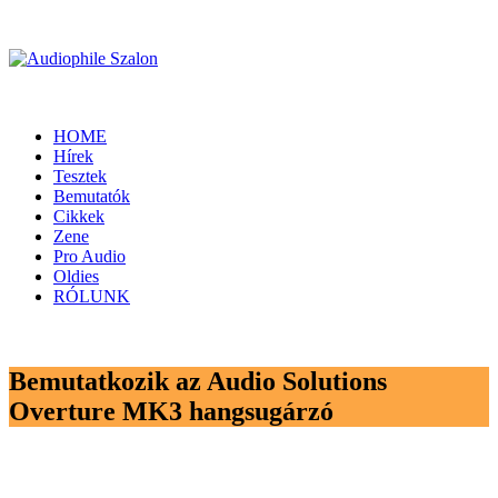
HOME
Hírek
Tesztek
Bemutatók
Cikkek
Zene
Pro Audio
Oldies
RÓLUNK
Bemutatkozik az Audio Solutions
Overture MK3 hangsugárzó