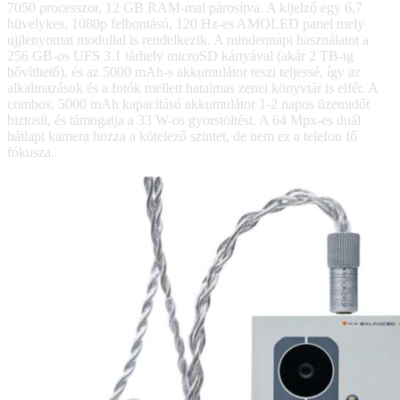
7050 processzor, 12 GB RAM-mal párosítva. A kijelző egy 6,7
hüvelykes, 1080p felbontású, 120 Hz-es AMOLED panel mely
ujjlenyomat modullal is rendelkezik. A mindennapi használatot a
256 GB-os UFS 3.1 tárhely microSD kártyával (akár 2 TB-ig
bővíthető), és az 5000 mAh-s akkumulátor teszi teljessé, így az
alkalmazások és a fotók mellett hatalmas zenei könyvtár is elfér. A
combos, 5000 mAh kapacitású akkumulátor 1-2 napos üzemidőt
biztosít, és támogatja a 33 W-os gyorstöltést. A 64 Mpx-es duál
hátlapi kamera hozza a kötelező szintet, de nem ez a telefon fő
fókusza.