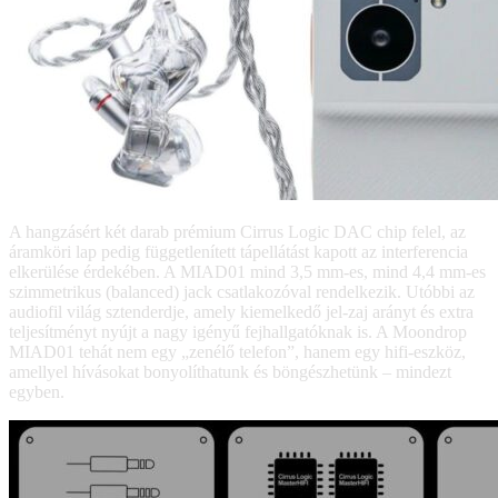
A hangzásért két darab prémium Cirrus Logic DAC chip felel, az
áramköri lap pedig függetlenített tápellátást kapott az interferencia
elkerülése érdekében. A MIAD01 mind 3,5 mm-es, mind 4,4 mm-es
szimmetrikus (balanced) jack csatlakozóval rendelkezik. Utóbbi az
audiofil világ sztenderdje, amely kiemelkedő jel-zaj arányt és extra
teljesítményt nyújt a nagy igényű fejhallgatóknak is. A Moondrop
MIAD01 tehát nem egy „zenélő telefon”, hanem egy hifi-eszköz,
amellyel hívásokat bonyolíthatunk és böngészhetünk – mindezt
egyben.