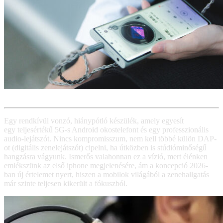
Egy rendkívül vonzó, hiánypótló készülék, amely egyesít
egy teljesértékű 5G-s Android okostelefont és egy professzionális
audio-lejátszót. Nincs kompromisszum, nem kell többé külön DAP-
ot (digitális zenelejátszót) cipelni, ha útközben is stúdióminőségű
hangzásra vágyunk. Ismerős valahonnan ez a vízió, mert élénken
emlékszünk az első iphone megjelenésére, ám a koncepció 2026-
ban új értelemet nyert, hiszen a mobilok világából a zenehallgatás
már szinte teljesen kikerült a fókuszból.