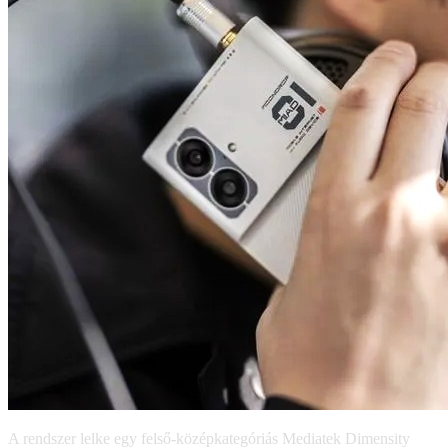
A rendszer lelke egy felső-középkategóriás Mediatek Dimensity