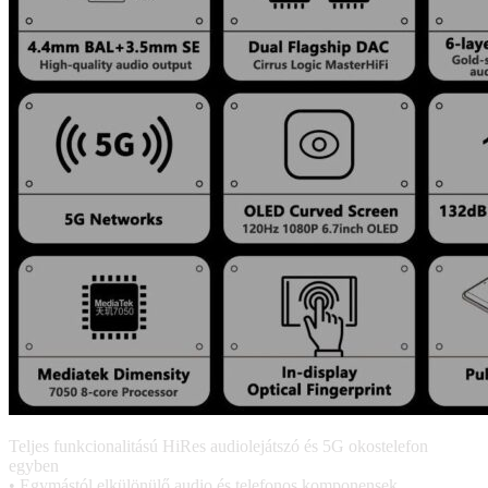
Teljes funkcionalitású HiRes audiolejátszó és 5G okostelefon
egyben
• Egymástól elkülönülő audio és telefonos komponensek