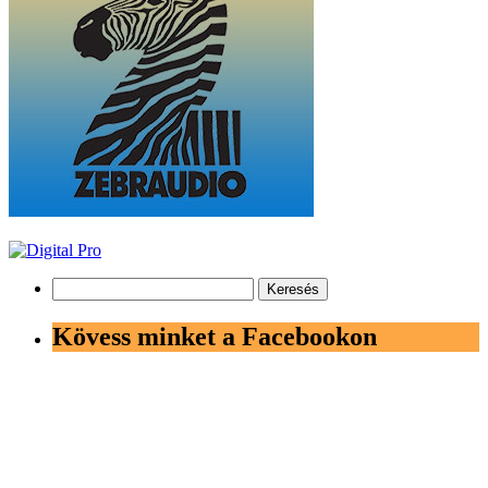
Keresés:
Kövess minket a Facebookon