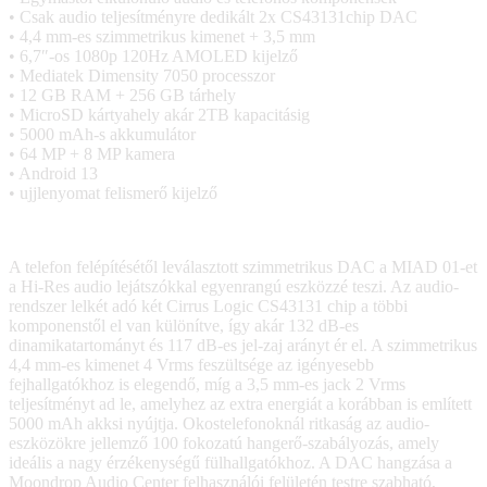
• Csak audio teljesítményre dedikált 2x CS43131chip DAC
• 4,4 mm-es szimmetrikus kimenet + 3,5 mm
• 6,7″-os 1080p 120Hz AMOLED kijelző
• Mediatek Dimensity 7050 processzor
• 12 GB RAM + 256 GB tárhely
• MicroSD kártyahely akár 2TB kapacitásig
• 5000 mAh-s akkumulátor
• 64 MP + 8 MP kamera
• Android 13
• ujjlenyomat felismerő kijelző
A telefon felépítésétől leválasztott szimmetrikus DAC a MIAD 01-et
a Hi-Res audio lejátszókkal egyenrangú eszközzé teszi. Az audio-
rendszer lelkét adó két Cirrus Logic CS43131 chip a többi
komponenstől el van különítve, így akár 132 dB-es
dinamikatartományt és 117 dB-es jel-zaj arányt ér el. A szimmetrikus
4,4 mm-es kimenet 4 Vrms feszültsége az igényesebb
fejhallgatókhoz is elegendő, míg a 3,5 mm-es jack 2 Vrms
teljesítményt ad le, amelyhez az extra energiát a korábban is említett
5000 mAh akksi nyújtja. Okostelefonoknál ritkaság az audio-
eszközökre jellemző 100 fokozatú hangerő-szabályozás, amely
ideális a nagy érzékenységű fülhallgatókhoz. A DAC hangzása a
Moondrop Audio Center felhasználói felületén testre szabható,