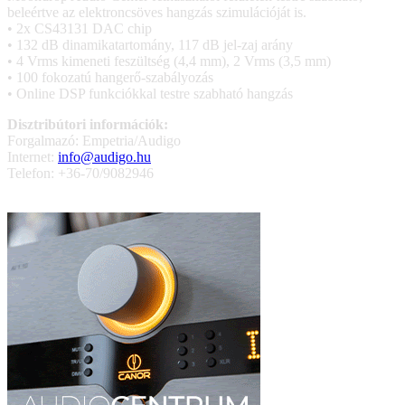
beleértve az elektroncsöves hangzás szimulációját is.
• 2x CS43131 DAC chip
• 132 dB dinamikatartomány, 117 dB jel-zaj arány
• 4 Vrms kimeneti feszültség (4,4 mm), 2 Vrms (3,5 mm)
• 100 fokozatú hangerő-szabályozás
• Online DSP funkciókkal testre szabható hangzás
Disztribútori információk:
Forgalmazó: Empetria/Audigo
Internet:
info@audigo.hu
Telefon: +36-70/9082946