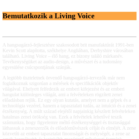
Bemutatkozik a Living Voice
A hangsugárzó-fejlesztésre szakosodott brit manufaktúrát 1991-ben
Kevin Scott alapította, székhelye Angliában, Derbyshire városában
található. Living Voice – élő hang, ez bizony találó márkanév.
Tevékenységüket az audio-design, a művészet és a tudomány
egyesülése csúcspontjának szánják.
A legtöbb tiszteletnek örvendő hangsugárzó-tervezők már nem
foglalkoznak szigorúan a mérések és specifikációk objektív
világával. Ehelyett felfedezik az emberi kifejezést és az emberi
hangulat különleges világát, ami a felvételeken rögzített zenei
előadásban rejlik. Ez egy olyan kutatás, amelyet nem a gépek és a
technológia vezérel, hanem a tapasztalati tudás, az intuíció és a zenei
érzékenység. A múlt század elejétől napjainkig készített felvételeken
hatalmas zenei örökség van. Ezek a felvételek lehetővé teszik
számunkra, hogy figyelemre méltó érzékenységgel és tisztasággal
láthassuk a zeneszerzők és előadóművészek célját és elméjét. A zene
közvetíti az emberi tapasztalat finomságát és mélységét, a zene az